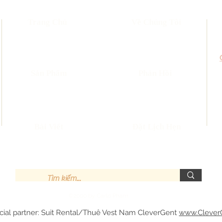
Trang Chủ
Về Chúng Tôi
​Sản Phẩm
Phản Hồi
Bài Viết
Đặt Lịch Hẹn
©2000 by Carlo Pham.
cial partner: Suit Rental/Thuê Vest Nam CleverGent
www.Clever