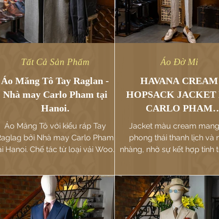
Tất Cả Sản Phẩm
Áo Đờ Mi
Áo Măng Tô Tay Raglan -
HAVANA CREAM
Nhà may Carlo Pham tại
HOPSACK JACKET
Hanoi.
CARLO PHAM
TAILORING SERVI
Áo Măng Tô với kiểu ráp Tay
Jacket màu cream mang 
Raglag bởi Nhà may Carlo Pham
phong thái thanh lịch và 
ại Hanoi. Chế tác từ loại vải Wool
nhàng, nhờ sự kết hợp tinh 
cao cấp của thương hiệu
chất liệu wool-silk-linen và
Bateman Ogden Anh Quốc
dệt hopsack.