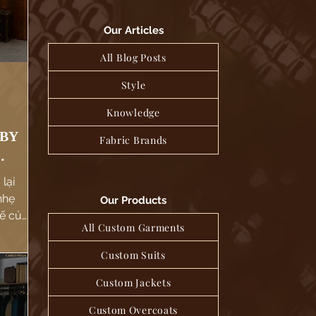
Our Articles
All Blog Posts
Style
Knowledge
 BY
Fabric Brands
CE.
lại
nhẹ
Our Products
tế của
All Custom Garments
 kiểu
Custom Suits
Custom Jackets
Custom Overcoats