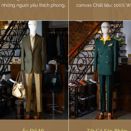
những người yêu thích phong
canvas Chất liệu: 100% Wool
ách lịch lãm mà vẫn tươi mới trẻ
Outfit mang đậm dấu..
trung.
Áo Đờ Mi
Tất Cả Sản Phẩm