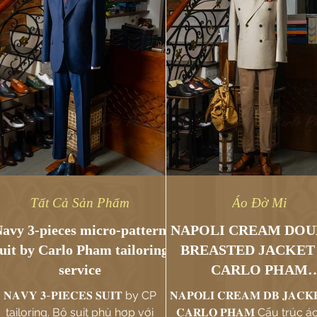
Tất Cả Sản Phẩm
Áo Đờ Mi
avy 3-pieces micro-pattern
NAPOLI CREAM DOU
uit by Carlo Pham tailoring
BREASTED JACKET
service
CARLO PHAM
TAILORING SERVI
𝐍𝐀𝐕𝐘 𝟑-𝐏𝐈𝐄𝐂𝐄𝐒 𝐒𝐔𝐈𝐓 by CP
𝐍𝐀𝐏𝐎𝐋𝐈 𝐂𝐑𝐄𝐀𝐌 𝐃𝐁 𝐉𝐀𝐂𝐊
tailoring. Bộ suit phù hợp với
𝐂𝐀𝐑𝐋𝐎 𝐏𝐇𝐀𝐌 Cấu trúc áo: Full