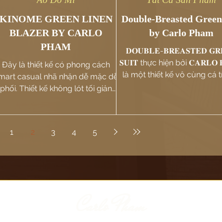
KINOME GREEN LINEN
Double-Breasted Green
BLAZER BY CARLO
by Carlo Pham
PHAM
𝐃𝐎𝐔𝐁𝐋𝐄-𝐁𝐑𝐄𝐀𝐒𝐓𝐄𝐃 𝐆𝐑
𝐒𝐔𝐈𝐓 thực hiện bởi 𝐂𝐀𝐑𝐋𝐎 
Đây là thiết kế có phong cách
là một thiết kế vô cùng cá t
mart casual nhã nhặn dễ mặc dễ
mầu sắc tới chi tiết
phối. Thiết kế không lót tối giản
ấu trúc giúp tối đa sự thoáng khí
dễ chịu.
1
2
3
4
5
Carlo Pham