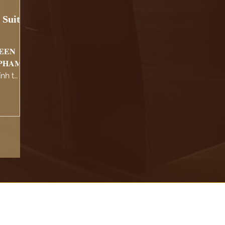
 Suit
𝐄𝐄𝐍
𝐏𝐇𝐀𝐌
ính từ