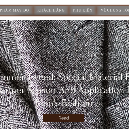
 PHẨM MAY ĐO
KHÁCH HÀNG
PHỤ KIỆN
VỀ CHÚNG TÔ
mmer Tweed: Special Material 
armer Season And Application 
Men's Fashion
Read