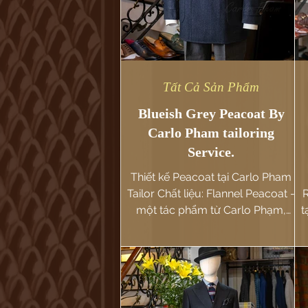
Tất Cả Sản Phẩm
Blueish Grey Peacoat By
Carlo Pham tailoring
Service.
Thiết kế Peacoat tại Carlo Pham
Tailor Chất liệu: Flannel Peacoat -
một tác phẩm từ Carlo Phạm,
t
được thiết kế dành riêng cho
những quý...