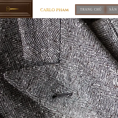
TRANG CHỦ
SẢN
Su
W