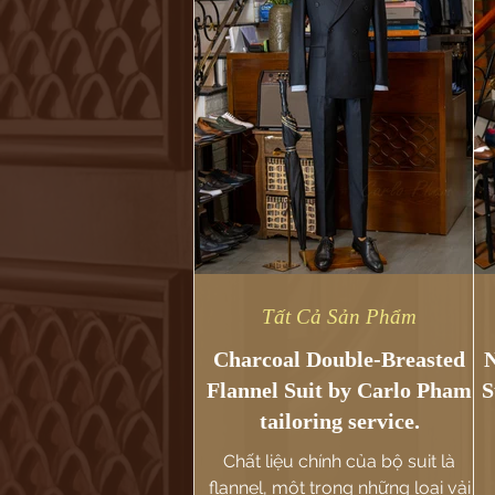
Tất Cả Sản Phẩm
Charcoal Double-Breasted
N
Flannel Suit by Carlo Pham
S
tailoring service.
Chất liệu chính của bộ suit là
flannel, một trong những loại vải