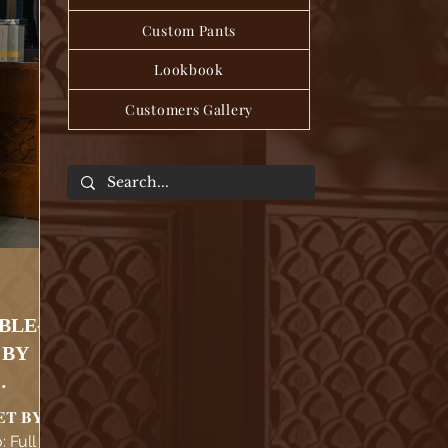
Custom Pants
Lookbook
Customers Gallery
BLE-
 BY
CE
𝐄𝐓 𝐁𝐘