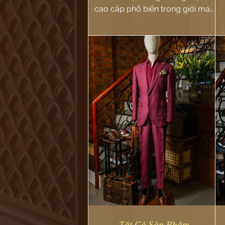
cao cấp phổ biến trong giới may
đo suit tại khu phố Savile Row nổi
c
tiếng.
Tất Cả Sản Phẩm