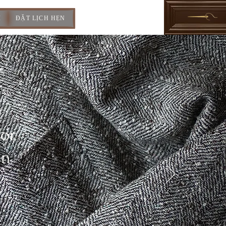
I
ĐẶT LỊCH HẸN
For
In