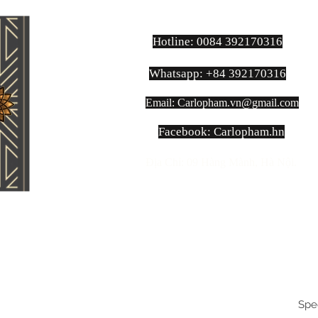
Hotline: 0084 392170316
Whatsapp: +84 392170316
Email:
Carlopham.vn@gmail.com
​Facebook: Carlopham.hn
Địa Chỉ: 09 Hàng Mành, Hà Nội.
Spe