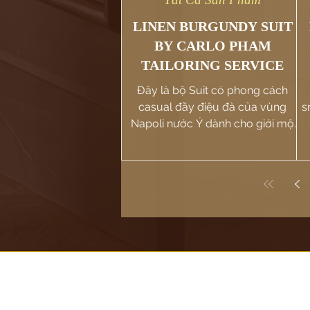
LINEN BURGUNDY SUIT
BY CARLO PHAM
TAILORING SERVICE
Đây là bộ Suit có phong cách
casual đầy điệu đà của vùng
s
Napoli nước Ý dành cho giới mộ
điệu, phù hợp với phong cách trẻ
c
trung đầy nổi bật.