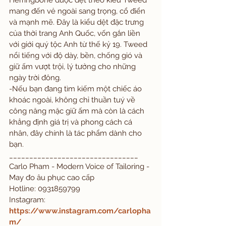
Herringbone được dệt theo kiểu Tweed 
mang đến vẻ ngoài sang trọng, cổ điển 
và mạnh mẽ. Đây là kiểu dệt đặc trưng 
của thời trang Anh Quốc, vốn gắn liền 
với giới quý tộc Anh từ thế kỷ 19. Tweed 
nổi tiếng với độ dày, bền, chống gió và 
giữ ấm vượt trội, lý tưởng cho những 
ngày trời đông. 
-Nếu bạn đang tìm kiếm một chiếc áo 
khoác ngoài, không chỉ thuần tuý về 
công năng mặc giữ ấm mà còn là cách 
khẳng định giá trị và phong cách cá 
nhân, đây chính là tác phẩm dành cho 
bạn.
________________________________
Carlo Pham - Modern Voice of Tailoring - 
May đo âu phục cao cấp
Hotline: 0931859799
Instagram: 
https://www.instagram.com/carlopha
m/