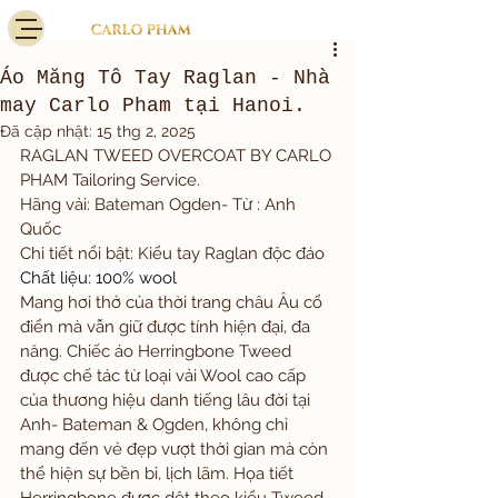
Áo Măng Tô Tay Raglan - Nhà
may Carlo Pham tại Hanoi.
Đã cập nhật:
15 thg 2, 2025
RAGLAN TWEED OVERCOAT BY CARLO 
PHAM Tailoring Service. 
Hãng vải: Bateman Ogden- Từ : Anh 
Quốc
Chi tiết nổi bật: Kiểu tay Raglan độc đáo
Chất liệu: 100% wool
Mang hơi thở của thời trang châu Âu cổ 
điển mà vẫn giữ được tính hiện đại, đa 
năng. Chiếc áo Herringbone Tweed 
được chế tác từ loại vải Wool cao cấp 
của thương hiệu danh tiếng lâu đời tại 
Anh- Bateman & Ogden, không chỉ 
mang đến vẻ đẹp vượt thời gian mà còn 
thể hiện sự bền bỉ, lịch lãm. Họa tiết 