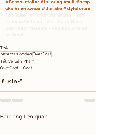
#Bespoketailor
#tailoring
#suit
#besp
oke
#menswear
#therake
#styleforum
Top Tailor in Hanoi Old Quarter- Top 
Tailor in Vietnam - Best Tailor Hanoi - 
best tailor Vietnam - Reputable tailor 
in Hanoi
Thẻ:
bateman ogden
OverCoat
Tất Cả Sản Phẩm
OverCoat - Coat
Bài đăng liên quan