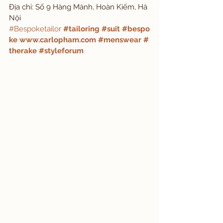
Địa chỉ: Số 9 Hàng Mành, Hoàn Kiếm, Hà 
Nội
#Bespoketailor
#tailoring
#suit
#bespo
ke
www.carlopham.com
#menswear
#
therake
#styleforum