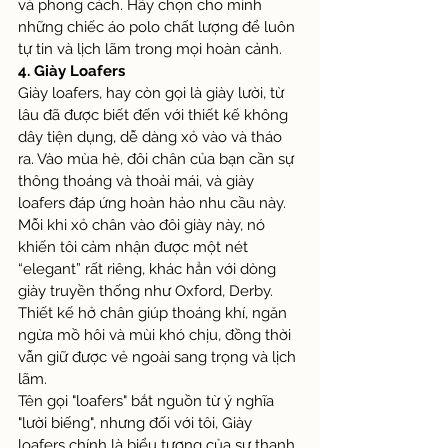
và phong cách. Hãy chọn cho mình 
những chiếc áo polo chất lượng để luôn 
tự tin và lịch lãm trong mọi hoàn cảnh.
4. Giày Loafers
Giày loafers, hay còn gọi là giày lười, từ 
lâu đã được biết đến với thiết kế không 
dây tiện dụng, dễ dàng xỏ vào và tháo 
ra. Vào mùa hè, đôi chân của bạn cần sự 
thông thoáng và thoải mái, và giày 
loafers đáp ứng hoàn hảo nhu cầu này. 
Mỗi khi xỏ chân vào đôi giày này, nó 
khiến tôi cảm nhận được một nét 
“elegant” rất riêng, khác hẳn với dòng 
giày truyền thống như Oxford, Derby. 
Thiết kế hở chân giúp thoáng khí, ngăn 
ngừa mồ hôi và mùi khó chịu, đồng thời 
vẫn giữ được vẻ ngoài sang trọng và lịch 
lãm.
Tên gọi "loafers" bắt nguồn từ ý nghĩa 
"lười biếng", nhưng đối với tôi, Giày 
loafers chính là biểu tượng của sự thanh 