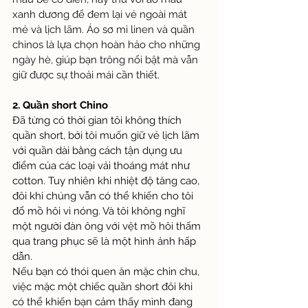
xanh dương để đem lại vẻ ngoài mát 
mẻ và lịch lãm. Áo sơ mi linen và quần 
chinos là lựa chọn hoàn hảo cho những 
ngày hè, giúp bạn trông nổi bật mà vẫn 
giữ được sự thoải mái cần thiết.
2. Quần short Chino
Đã từng có thời gian tôi không thích 
quần short, bởi tôi muốn giữ vẻ lịch lãm 
với quần dài bằng cách tận dụng ưu 
điểm của các loại vải thoáng mát như 
cotton. Tuy nhiên khi nhiệt độ tăng cao, 
đôi khi chúng vẫn có thể khiến cho tôi 
đổ mồ hôi vì nóng. Và tôi không nghĩ 
một người đàn ông với vệt mồ hôi thấm 
qua trang phục sẽ là một hình ảnh hấp 
dẫn.
Nếu bạn có thói quen ăn mặc chỉn chu, 
việc mặc một chiếc quần short đôi khi 
có thể khiến bạn cảm thấy mình đang 