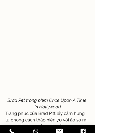
Brad Pitt trong phim Once Upon A Time 
In Hollywood
Trang phục của Brad Pitt lấy cảm hứng 
từ phong cách thập niên 70 với áo sơ mi 
hawaii, áo thun trắng và quần jeans. 
Phong cách này mang lại vẻ ngoài 