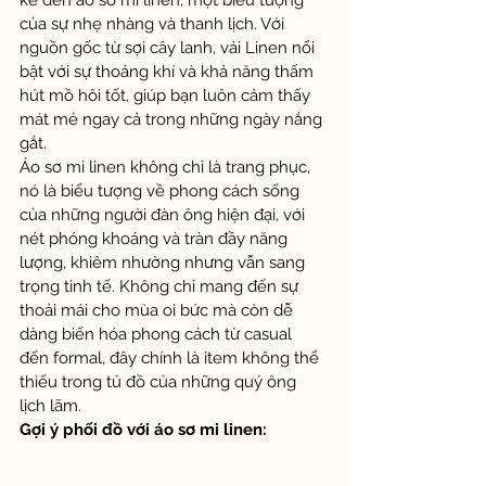
kể đến áo sơ mi linen, một biểu tượng 
của sự nhẹ nhàng và thanh lịch. Với 
nguồn gốc từ sợi cây lanh, vải Linen nổi 
bật với sự thoáng khí và khả năng thấm 
hút mồ hôi tốt, giúp bạn luôn cảm thấy 
mát mẻ ngay cả trong những ngày nắng 
gắt.
Áo sơ mi linen không chỉ là trang phục, 
nó là biểu tượng về phong cách sống 
của những người đàn ông hiện đại, với 
nét phóng khoáng và tràn đầy năng 
lượng, khiêm nhường nhưng vẫn sang 
trọng tinh tế. Không chỉ mang đến sự 
thoải mái cho mùa oi bức mà còn dễ 
dàng biến hóa phong cách từ casual 
đến formal, đây chính là item không thể 
thiếu trong tủ đồ của những quý ông 
lịch lãm.
Gợi ý phối đồ với áo sơ mi linen: