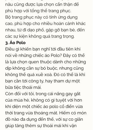
nâu cũng được lựa chọn cẩn thận để 
phù hợp với tổng thể trang phục.
Bộ trang phục này có tính ứng dụng 
cao, phù hợp cho nhiều hoàn cảnh khác 
nhau, từ đi dạo phố, gặp gỡ bạn bè, đến 
các sự kiện không quá trang trọng.
3. Áo Polo
Điều gì khiến bạn nghĩ tới đầu tiên khi 
nói về những chiếc áo Polo? Đây có thể 
là lựa chọn quen thuộc dành cho những 
dịp không cần sự bó buộc, nhưng cũng 
không thể quá xuề xoà. Đó có thể là khi 
bạn cần tới công ty, hay tham dự một 
bữa tiệc thoải mái.
Còn đối với tôi, trong cái nắng gay gắt 
của mùa hè, không có gì tuyệt vời hơn 
khi diện một chiếc áo polo cổ điển vừa 
thời trang vừa thoáng mát. Hiếm có món 
đồ nào đa dụng đến thế, với sự co giãn 
giúp tăng thêm sự thoải mái khi vận 