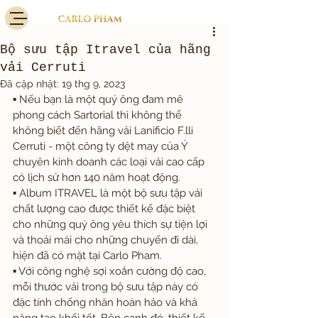
Bộ sưu tập Itravel của hãng
vải Cerruti
Đã cập nhật:
19 thg 9, 2023
▪️ Nếu bạn là một quý ông đam mê 
phong cách Sartorial thì không thể 
không biết đến hãng vải Lanificio F.lli 
Cerruti - một công ty dệt may của Ý 
chuyên kinh doanh các loại vải cao cấp 
có lịch sử hơn 140 năm hoạt động.
▪️ Album ITRAVEL là một bộ sưu tập vải 
chất lượng cao được thiết kế đặc biệt 
cho những quý ông yêu thích sự tiện lợi 
và thoải mái cho những chuyến đi dài, 
hiện đã có mặt tại Carlo Pham.
▪️ Với công nghệ sợi xoắn cường độ cao, 
mỗi thước vải trong bộ sưu tập này có 
đặc tính chống nhăn hoàn hảo và khả 