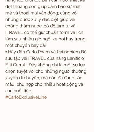
năng tạo khối tốt. Bên cạnh đó, thiết kế 
dệt thoáng còn giúp đảm bảo sự mát 
mẻ và thoải mái vận động, cùng với 
những bước xử lý đặc biệt giúp vải 
chống thấm nước, bộ đồ làm từ vải 
ITRAVEL có thể giữ chuẩn form và lịch 
lãm sau nhiều giờ ngồi xe hơi hay trong 
một chuyến bay dài.
▪️ Hãy đến Carlo Pham và trải nghiệm Bộ 
sưu tập vải ITRAVEL của hãng Lanificio 
F.lli Cerruti. Đây không chỉ là một sự lựa 
chọn tuyệt vời cho những người thường 
xuyên di chuyển, mà còn đa đạng sắc 
màu, phù hợp cho nhiều hoạt động và 
các buổi tiệc.
#CarloExclusiveLine