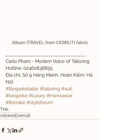
Album ITRAVEL from CERRUTI fabric
________________________________
Carlo Pham - Modern Voice of Tailoring
Hotline: 02462838855
Địa chỉ: Số 9 Hàng Mành, Hoàn Kiếm, Hà 
Nội
#Bespoketailor
#tailoring
#suit
#bespoke
#luxury
#menswear
#therake
#styleforum
Thẻ:
vải
wool
cerruti