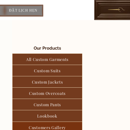
I
ĐẶT LỊCH HẸN
Our Products
All Custom Garments
Custom Suits
Custom Jackets
Custom Overcoats
Custom Pants
Lookbook
Customers Gallery