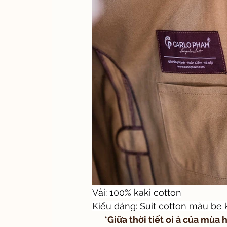
Vải: 100% kaki cotton
Kiểu dáng: Suit cotton màu be 
      *Giữa thời tiết oi ả của mùa hè, một bộ suit được chọn đúng chất liệu và cấu 