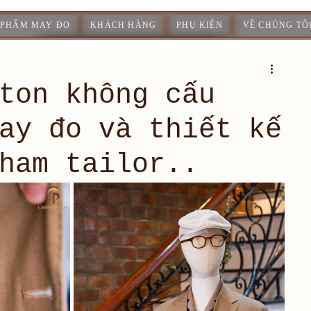
 PHẨM MAY ĐO
KHÁCH HÀNG
PHỤ KIỆN
VỀ CHÚNG TÔ
ton không cấu
ay đo và thiết kế
ham tailor..