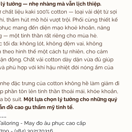
 lý tưởng — nhẹ nhàng mà vẫn lịch thiệp.
í, thấm hút mồ hôi vượt trội. Phối cùng thiết kế 
ng phục mang đến diện mạo khoẻ khoắn, năng 
— một tinh thần rất riêng cho mùa hè.
theo hình thể một cách tự nhiên, cho cảm 
vận động. Chất vải cotton dày dặn vừa đủ giúp 
 và phù hợp với khí hậu nhiệt đới nóng ẩm của 
p phần tôn lên tinh thần thoải mái, khỏe khoắn, 
 bộ suit. 
Một lựa chọn lý tưởng cho những quý 
ẫn đề cao gu thẩm mỹ tinh tế.
___
ailoring - May đo âu phục cao cấp
99 - (+84) 392170316