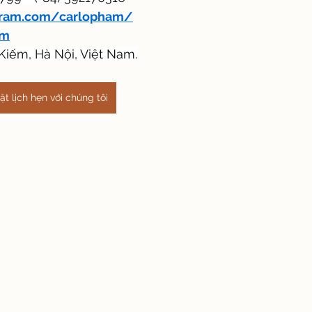
gram.com/carlopham/
om
Kiếm, Hà Nội, Việt Nam.
ặt lịch hẹn với chúng tôi