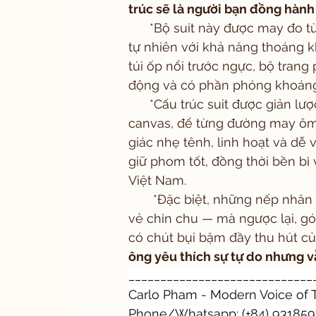
trúc sẽ là người bạn đồng hành
      *Bộ suit này được may đo từ chất liệu kaki 100% cotton — loại vải dệt từ sợi 
tự nhiên với khả năng thoáng kh
túi ốp nổi trước ngực, bộ tra
động và có phần phóng khoáng 
      *Cấu trúc suit được giản lược tối đa: không lót, không đệm vai, không 
canvas, để từng đường may ôm 
giác nhẹ tênh, linh hoạt và dễ 
giữ phom tốt, đồng thời bền bỉ
Việt Nam.
       *Đặc biệt, những nếp nhăn nhẹ đặc trưng của cotton không hề làm giảm đi 
vẻ chỉn chu — mà ngược lại, gó
có chút bụi bặm đầy thu hút của
ông yêu thích sự tự do nhưng v
_____________________________
Carlo Pham - Modern Voice of T
Phone/Whatsapp: (+84) 9318597