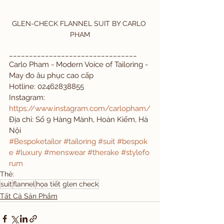
GLEN-CHECK FLANNEL SUIT BY CARLO 
PHAM
________________________________
Carlo Pham - Modern Voice of Tailoring - 
May đo âu phục cao cấp
Hotline: 02462838855
Instagram: 
https://www.instagram.com/carlopham/
Địa chỉ: Số 9 Hàng Mành, Hoàn Kiếm, Hà 
Nội
#Bespoketailor
#tailoring
#suit
#bespok
e
#luxury
#menswear
#therake
#stylefo
rum
Thẻ:
suit
flannel
họa tiết glen check
Tất Cả Sản Phẩm