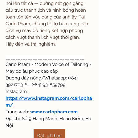
nói lên tất cả — đường nét gọn gàng, 
cấu trúc thanh lịch và hình bóng hoàn 
toàn tôn lên vóc dáng của anh ấy. Tại 
Carlo Pham, chúng tôi tự hào cung cấp 
dịch vụ may đo riêng kết hợp phong 
cách vượt thanh lịch vượt thời gian.
Hãy đến và trải nghiệm. 
________________________________
Carlo Pham - Modern Voice of Tailoring - 
May đo âu phục cao cấp
Đường dây nóng/Whatsapp: (+84) 
392170316 - (+84) 931859799
Instagram:
https://www.instagram.com/carlopha
m/
Trang web:
www.carlopham.com
Địa chỉ: Số 9 Hàng Mành, Hoàn Kiếm, Hà 
Nội
Đặt lịch hẹn