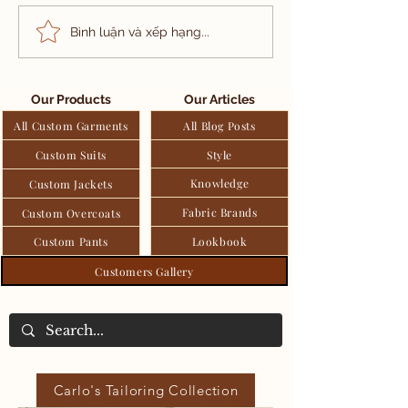
Bộ Tuxedo Đen 2
Thanh lịch đ
Bình luận và xếp hạng...
Hàng Khuy, Lựa Chọn
biệt: Bộ tux
Khác Biệt Cho Ngày
tiết Black W
Trọng Đại.
Tartan của k
Our Products
Our Articles
hàng Carlo P
All Custom Garments
All Blog Posts
Custom Suits
Style
Knowledge
Custom Jackets
Fabric Brands
Custom Overcoats
Custom Pants
Lookbook
Customers Gallery
Carlo's Tailoring Collection