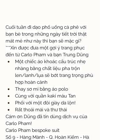
Cuối tuần đi dạo phố uống cà phê với 
bạn bè trong những ngày tiết trời thật 
mát mẻ như này thì bạn sẽ mặc gì?
***Xin được đưa một gợi ý trang phục 
đến từ Carlo Pham và bạn Trung Dũng 
Một chiếc áo khoác cấu trúc nhẹ 
nhàng bằng chất liệu pha trộn 
len/lanh/lụa sẽ bớt trang trọng phù 
hợp hoàn cảnh
Thay sơ mi bằng áo polo
Cùng với quần kaki màu Tan
Phối với một đôi giày da lộn!
Rất thoải mái và thư thái 
Cám ơn Dũng đã tin dùng dịch vụ của 
Carlo Pham!
Carlo Pham bespoke suit
Số 9 - Hàng Mành - Q. Hoàn Kiếm - Hà 