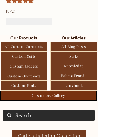
Đã xếp hạng 5/5 sao.
Nice
Thích
Phản hồi
Our Products
Our Articles
All Custom Garments
All Blog Posts
Custom Suits
Style
Knowledge
Custom Jackets
Fabric Brands
Custom Overcoats
Custom Pants
Lookbook
Customers Gallery
Carlo's Tailoring Collection