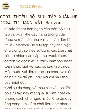
GIỚI THIỆU BỘ SƯU TẬP XUÂN-HÈ
2024 TỪ HÃNG VẢI Marzoni
▪️ 
Carlo Pham hân hạnh cập bến bộ sưu 
tập vải xuân-hè đầy năng lượng vừa 
được ra mắt của nhà vải cao cấp đến từ 
Italia - Marzoni. Bộ sưu tập này đặc biệt 
chú trọng vào việc sử dụng các loại chất 
liệu tự nhiên cao cấp như wool, linen, 
cotton và đặc biệt là 100% bamboo hoàn 
toàn khác biệt với các bộ sưu tập trước. 
Mỗi thước vải đều được lựa chọn và điều 
chỉnh tỉ mỉ để phù hợp với khí hậu thời 
tiết nhiệt đới.
▪️
 Với sự đa dạng về màu sắc và họa tiết, 
bộ sưu tập này mang lại sự linh hoạt và 
phong cách cho người mặc. Cho dù quý 
ông đang tìm kiếm chất liệu nhẹ nhàng 