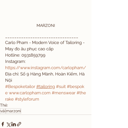
MARZONI
________________________________
Carlo Pham - Modern Voice of Tailoring - 
May đo âu phục cao cấp
Hotline: 0931859799
Instagram: 
https://www.instagram.com/carlopham/
Địa chỉ: Số 9 Hàng Mành, Hoàn Kiếm, Hà 
Nội
#Bespoketailor
#tailoring
#suit
#bespok
e
www.carlopham.com
#menswear
#the
rake
#styleforum
Thẻ:
vải
marzoni