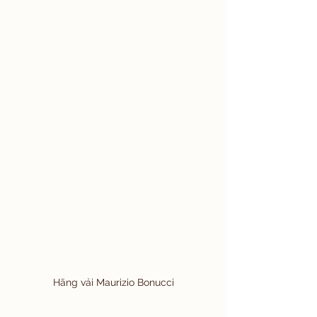
Hãng vải Maurizio Bonucci