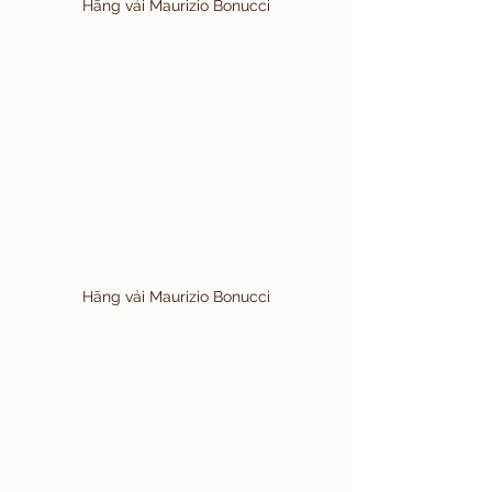
Hãng vải Maurizio Bonucci
Hãng vải Maurizio Bonucci