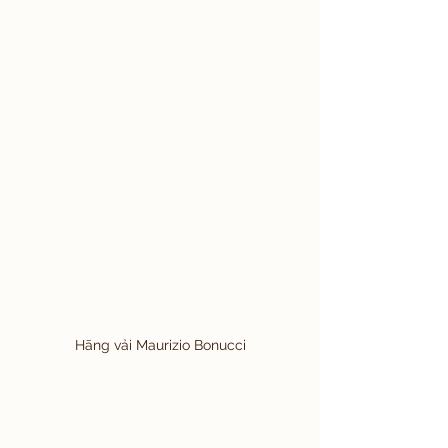
Hãng vải Maurizio Bonucci