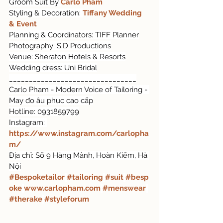
Groom Suit By 
Carlo Pham
Styling & Decoration: 
Tiffany Wedding 
& Event
Planning & Coordinators: TIFF Planner
Photography: S.D Productions
Venue: Sheraton Hotels & Resorts
Wedding dress: Uni Bridal
________________________________
Carlo Pham - Modern Voice of Tailoring - 
May đo âu phục cao cấp
Hotline: 0931859799
Instagram: 
https://www.instagram.com/carlopha
m/
Địa chỉ: Số 9 Hàng Mành, Hoàn Kiếm, Hà 
Nội
#Bespoketailor
#tailoring
#suit
#besp
oke
www.carlopham.com
#menswear
#therake
#styleforum