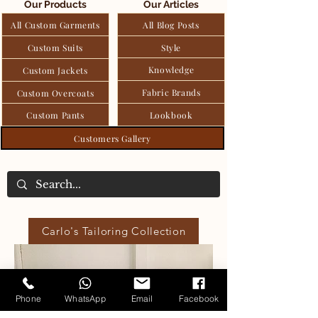
Our Products
Our Articles
All Custom Garments
All Blog Posts
Custom Suits
Style
Knowledge
Custom Jackets
Fabric Brands
Custom Overcoats
Custom Pants
Lookbook
Customers Gallery
Carlo's Tailoring Collection
Phone
WhatsApp
Email
Facebook