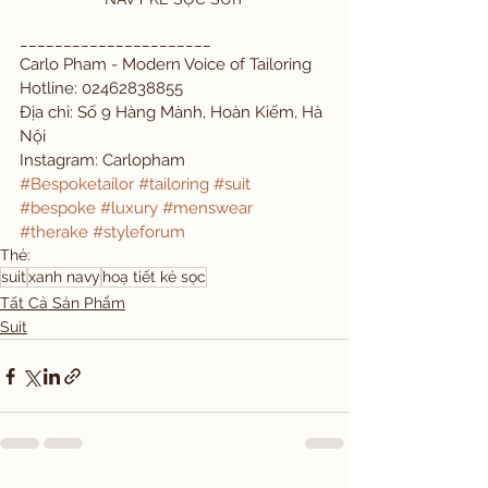
______________________ 
Carlo Pham - Modern Voice of Tailoring 
Hotline: 02462838855 
Địa chỉ: Số 9 Hàng Mành, Hoàn Kiếm, Hà 
Nội 
Instagram: Carlopham 
#Bespoketailor
#tailoring
#suit
#bespoke
#luxury
#menswear
#therake
#styleforum
Thẻ:
suit
xanh navy
hoạ tiết kẻ sọc
Tất Cả Sản Phẩm
Suit