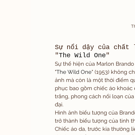
 T
Sự nổi dậy của chất 
"
The Wild One
"
Sự thể hiện của Marlon Brando 
"
The Wild One
" (1953) không ch
ảnh mà còn là một thời điểm qu
phục bao gồm chiếc áo khoác da
trắng, phong cách nổi loạn của
đại.
Hình ảnh biểu tượng của Brando
trở thành biểu tượng của tinh t
Chiếc áo da, trước kia thường l