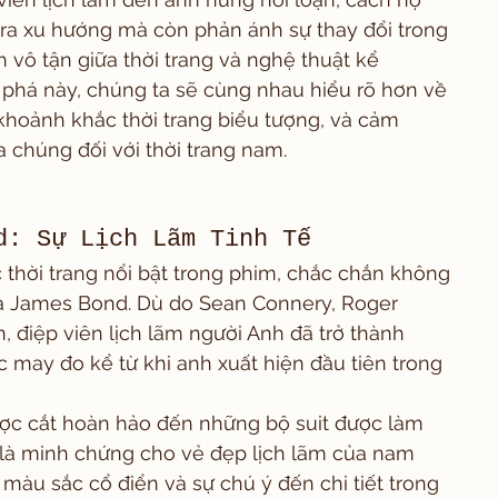
 ra xu hướng mà còn phản ánh sự thay đổi trong 
 vô tận giữa thời trang và nghệ thuật kể 
phá này, chúng ta sẽ cùng nhau hiểu rõ hơn về 
khoảnh khắc thời trang biểu tượng, và cảm 
 chúng đối với thời trang nam.
d: Sự Lịch Lãm Tinh Tế
thời trang nổi bật trong phim, chắc chắn không 
ủa James Bond. Dù do Sean Connery, Roger 
, điệp viên lịch lãm người Anh đã trở thành 
 may đo kể từ khi anh xuất hiện đầu tiên trong 
ợc cắt hoàn hảo đến những bộ suit được làm 
 là minh chứng cho vẻ đẹp lịch lãm của nam 
màu sắc cổ điển và sự chú ý đến chi tiết trong 