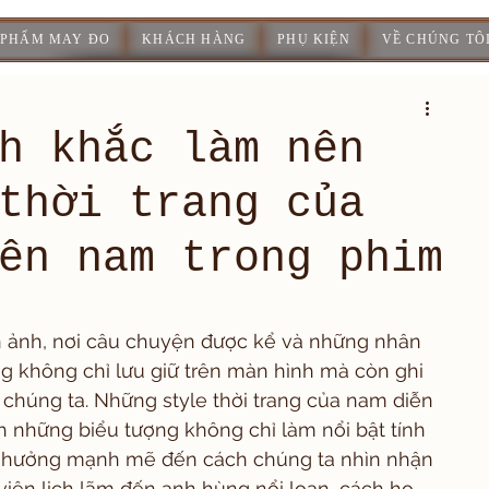
 PHẨM MAY ĐO
KHÁCH HÀNG
PHỤ KIỆN
VỀ CHÚNG TÔ
h khắc làm nên
thời trang của
ên nam trong phim
ện ảnh, nơi câu chuyện được kể và những nhân 
ng không chỉ lưu giữ trên màn hình mà còn ghi 
 chúng ta. Những style thời trang của nam diễn 
h những biểu tượng không chỉ làm nổi bật tính 
 hưởng mạnh mẽ đến cách chúng ta nhìn nhận 
iên lịch lãm đến anh hùng nổi loạn, cách họ 