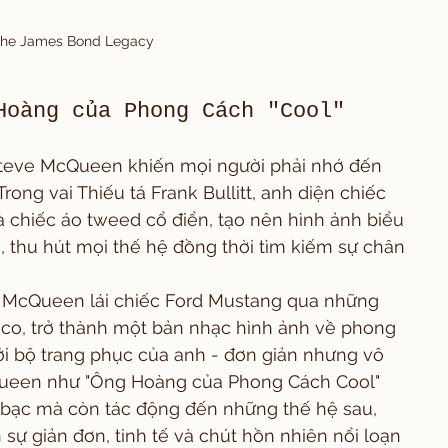
he James Bond Legacy
Hoàng của Phong Cách "Cool" 
, Steve McQueen khiến mọi người phải nhớ đến 
rong vai Thiếu tá Frank Bullitt, anh diện chiếc 
à chiếc áo tweed cổ điển, tạo nên hình ảnh biểu 
 thu hút mọi thế hệ đồng thời tìm kiếm sự chân 
ơi McQueen lái chiếc Ford Mustang qua những 
co, trở thành một bản nhạc hình ảnh về phong 
i bộ trang phục của anh - đơn giản nhưng vô 
Queen như "Ông Hoàng của Phong Cách Cool" 
h bạc mà còn tác động đến những thế hệ sau, 
sự giản đơn, tinh tế và chút hồn nhiên nổi loạn 