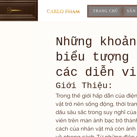
TRANG CHỦ
SẢN
Những khoản
biểu tượng 
các diễn vi
Giới Thiệu:
Trong thế giới hấp dẫn của đi
vật trở nên sống động, thời tra
dấu sâu sắc trong suy nghĩ của
viên trên màn ảnh bạc trở thàn
cách của nhân vật mà còn ảnh
về phong cách. Từ những điệp v