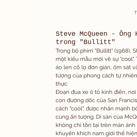
T
Steve McQueen - Ông 
trong "Bullitt"
Trong bộ phim "Bullitt" (1968)
một kiểu mẫu mới về sự "cool". T
áo len cổ lọ đơn giản, ôm sát v
tượng của phong cách tự nhiên,
thực.
Đoạn đua xe ô tô kinh điển, n
con đường dốc của San Francis
cách "cool", được nhấn mạnh bở
cùng ấn tượng. Di sản của Mc
không chỉ tồn tại trên màn ản
khuyến khích nam giới thể hiện 