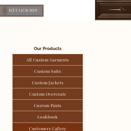
I
ĐẶT LỊCH HẸN
Our Products
All Custom Garments
Custom Suits
Custom Jackets
Custom Overcoats
Custom Pants
Lookbook
Customers Gallery