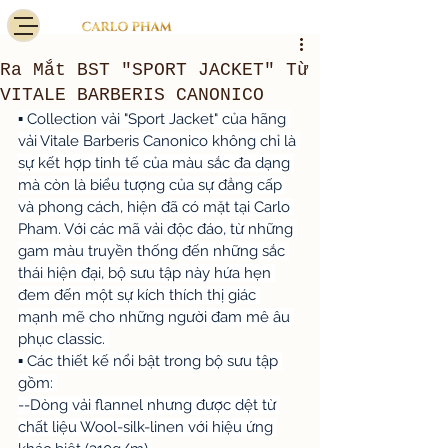
Ra Mắt BST "SPORT JACKET" Từ
VITALE BARBERIS CANONICO
▪️ Collection vải "Sport Jacket" của hãng 
vải Vitale Barberis Canonico không chỉ là 
sự kết hợp tinh tế của màu sắc đa dạng 
mà còn là biểu tượng của sự đẳng cấp 
và phong cách, hiện đã có mặt tại Carlo 
Pham. Với các mã vải độc đáo, từ những 
gam màu truyền thống đến những sắc 
thái hiện đại, bộ sưu tập này hứa hẹn 
đem đến một sự kích thích thị giác 
mạnh mẽ cho những người đam mê âu 
phục classic. 
▪️ Các thiết kế nổi bật trong bộ sưu tập 
gồm: 
--Dòng vải flannel nhưng được dệt từ 
chất liệu Wool-silk-linen với hiệu ứng 