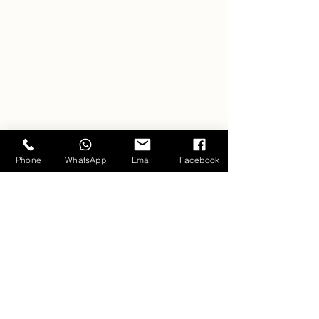
Phone
WhatsApp
Email
Facebook
 "SPORT JACKET" FROM VITALE 
BARBERIS CANONICO
________________________________ 
Carlo Pham - Modern Voice of Tailoring - 
May đo âu phục cao cấp 
Hotline: 02462838855 
Instagram: 
https://www.instagram.com/carlopham/