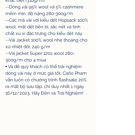
khác biệt (310g/m) 
--Dòng vải 95% wool và 5% cashmere 
mềm mịn, độ nặng 280-300g/m 
--Các mã vải với kiểu dệt Hopsack 100% 
wool, mắt dệt bền bỉ, sắc nét và tính 
chất xù xì đặc trưng cho kiểu dệt này. 
--Vải Jacket 100% wool nhẹ thoáng cho 
xứ nhiệt đới, 240 g/m 
--Vải jacket Super 120s wool 280-
300g/m cho 4 mùa 
▪️ Và để quý khách có thể trải nghiệm 
dòng vải này ở mức giá tốt, Carlo Pham 
vẫn luôn có chương trình flashsale 20% 
ra mắt bộ sưu tập, chỉ duy nhất 1 ngày 
16/12/2023. Hãy Đến và Trải Nghiệm! 