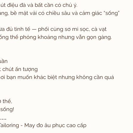
hút điệu đà và bất cần có chủ ý.
áng, bề mặt vải có chiều sâu và cảm giác “sống” 
a đủ tinh tế — phối cùng sơ mi sọc, cà vạt 
tổng thể phóng khoáng nhưng vẫn gọn gàng.
uần
t chút ấn tượng
 nơi bạn muốn khác biệt nhưng không cần quá 
 thể,
 sống!
___
ailoring - May đo âu phục cao cấp