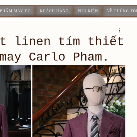
 PHẨM MAY ĐO
KHÁCH HÀNG
PHỤ KIỆN
VỀ CHÚNG TÔ
t linen tím thiết
may Carlo Pham.