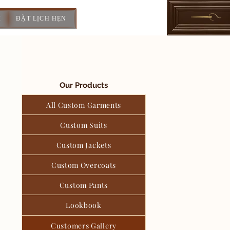
I
ĐẶT LỊCH HẸN
Our Products
All Custom Garments
Custom Suits
Custom Jackets
Custom Overcoats
Custom Pants
Lookbook
Customers Gallery