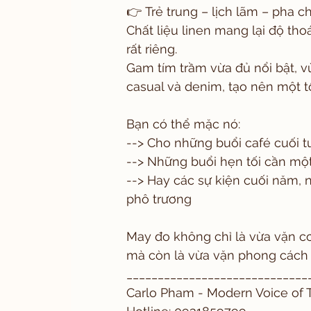
👉 Trẻ trung – lịch lãm – pha c
Chất liệu linen mang lại độ tho
rất riêng.
Gam tím trầm vừa đủ nổi bật, vừ
casual và denim, tạo nên một 
Bạn có thể mặc nó:
--> Cho những buổi café cuối t
--> Những buổi hẹn tối cần mộ
--> Hay các sự kiện cuối năm,
phô trương
May đo không chỉ là vừa vặn cơ
mà còn là vừa vặn phong cách
_____________________________
Carlo Pham - Modern Voice of T