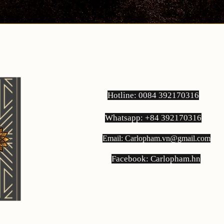
Hotline: 0084 392170316
Whatsapp: +84 392170316
Email:
Carlopham.vn@gmail.com
​Facebook: Carlopham.hn
Địa Chỉ: 09 Hàng Mành, Hà Nội.