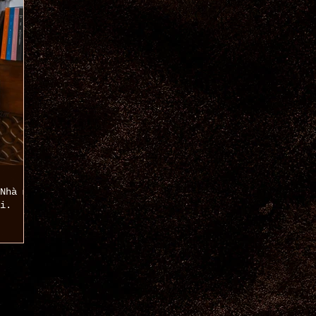
Nhà may
i.