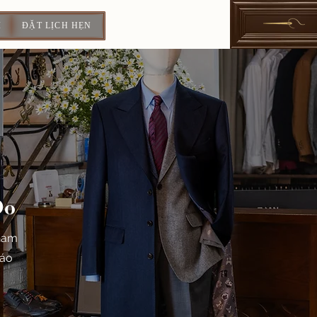
I
ĐẶT LỊCH HẸN
Đo
ham
đáo