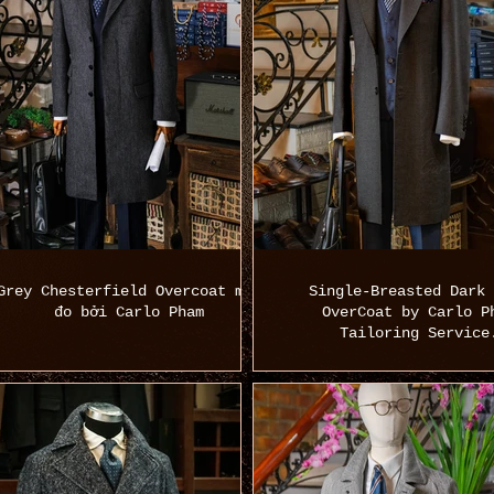
Grey Chesterfield Overcoat may
Single-Breasted Dark 
đo bởi Carlo Pham
OverCoat by Carlo P
Tailoring Service