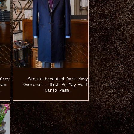
Grey
Single-breasted Dark Navy
ham
Overcoat - Dịch Vụ May Đo Tại
.
Carlo Pham.