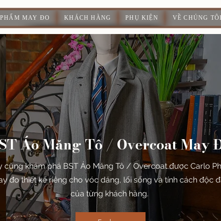
 PHẨM MAY ĐO
KHÁCH HÀNG
PHỤ KIỆN
VỀ CHÚNG TÔ
ST Áo Măng Tô / Overcoat May 
 cùng khám phá BST Áo Măng Tô / Overcoat được Carlo P
y đo thiết kế riêng cho vóc dáng, lối sống và tính cách độc 
của từng khách hàng.