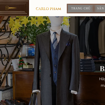
TRANG CHỦ
SẢN
B
Hãy
ma