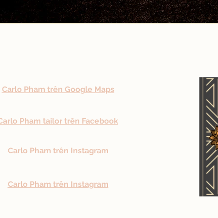
Carlo Pham trên Google Maps
Carlo Pham tailor trên Facebook
Carlo Pham trên Instagram
Carlo Pham trên Instagram