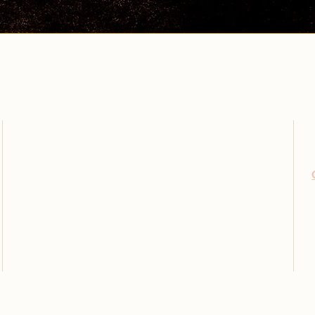
Carlo Pham
Trang Chủ
Về Chúng Tôi
​Sản Phẩm
Phản Hồi
Bài Viết
Đặt Lịch Hẹn