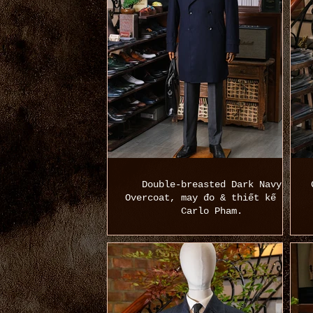
Double-breasted Dark Navy
Overcoat, may đo & thiết kế bởi
Carlo Pham.