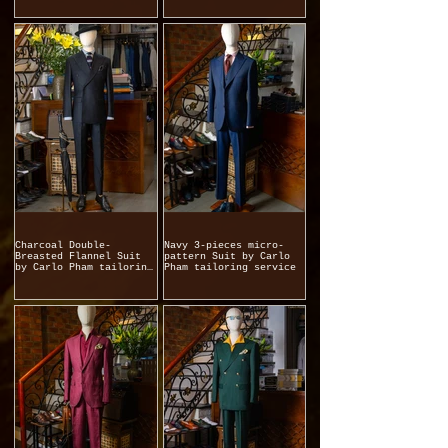
Charcoal Double-
Navy 3-pieces micro-
Breasted Flannel Suit
pattern Suit by Carlo
by Carlo Pham tailoring
Pham tailoring service
service.