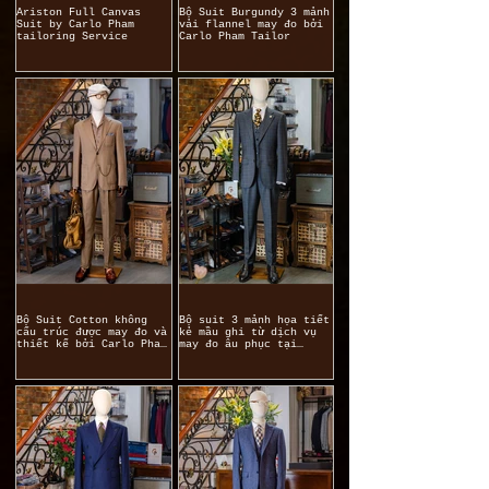
Ariston Full Canvas
Bộ Suit Burgundy 3 mảnh
Suit by Carlo Pham
vải flannel may đo bởi
tailoring Service
Carlo Pham Tailor
Bộ Suit Cotton không
Bộ suit 3 mảnh họa tiết
cấu trúc được may đo và
kẻ mầu ghi từ dịch vụ
thiết kế bởi Carlo Pham
may đo âu phục tại
tailor..
Carlo Pham