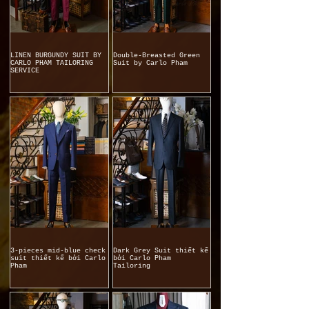
LINEN BURGUNDY SUIT BY
Double-Breasted Green
CARLO PHAM TAILORING
Suit by Carlo Pham
SERVICE
3-pieces mid-blue check
Dark Grey Suit thiết kế
suit thiết kế bởi Carlo
bởi Carlo Pham
Pham
Tailoring