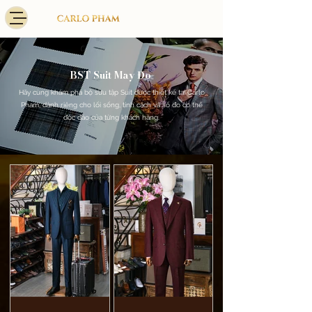
BST Suit May Đo
Hãy cùng khám phá bộ sưu tập Suit được thiết kế tại Carlo
Pham, dành riêng cho lối sống, tính cách và số đo cơ thể
độc đáo của từng khách hàng.