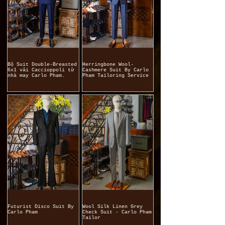
Bộ Suit Double-Breasted
Herringbone Wool-
6x1 vải Caccioppoli từ
Cashmere Suit By Carlo
nhà may Carlo Pham.
Pham Tailoring Service
Futurist Disco Suit By
Wool Silk Linen Grey
Carlo Pham
Check Suit - Carlo Pham
Tailor