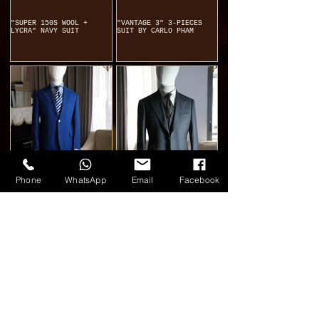
"SUPER 150S WOOL +
"VANTAGE 3" 3-PIECES
LYCRA" NAVY SUIT
SUIT BY CARLO PHAM
Phone
WhatsApp
Email
Facebook
BLUE FEEL SUIT WITH
MID-GREY 3-PIECES SUIT
GOLDEN BUTTON
BY CARLO PHAM