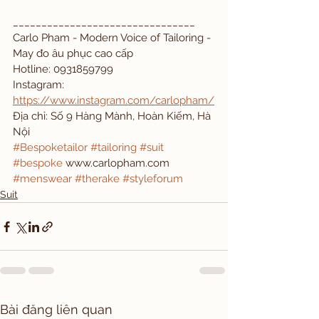
________________________________ 
Carlo Pham - Modern Voice of Tailoring - 
May đo âu phục cao cấp
Hotline: 0931859799
Instagram: 
https://www.instagram.com/carlopham/
Địa chỉ: Số 9 Hàng Mành, Hoàn Kiếm, Hà 
Nội
#Bespoketailor
#tailoring
#suit
#bespoke
 www.carlopham.com 
#menswear
#therake
#styleforum
Suit
Bài đăng liên quan