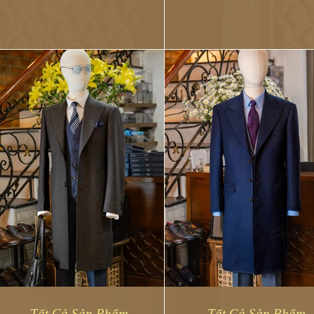
crafted from a breathable
ngắn hạn tại Việt Nam. Xin 
hopsack weave...
các...
Tất Cả Sản Phẩm
Tất Cả Sản Phẩm