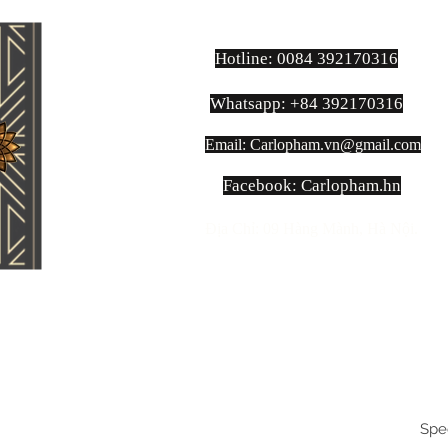
Hotline: 0084 392170316
Whatsapp: +84 392170316
Email:
Carlopham.vn@gmail.com
​Facebook: Carlopham.hn
Địa Chỉ: 09 Hàng Mành, Hà Nội.
Spe