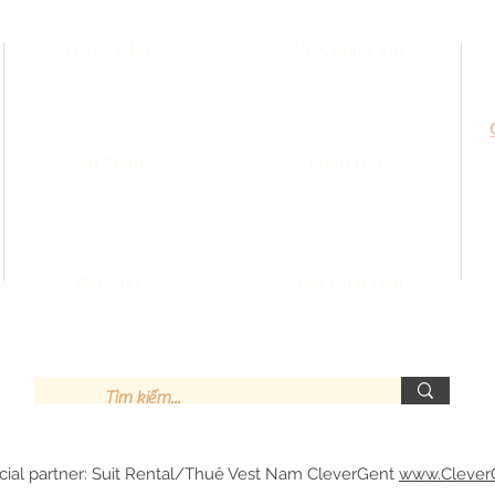
Trang Chủ
Về Chúng Tôi
​Sản Phẩm
Phản Hồi
Bài Viết
Đặt Lịch Hẹn
©2000 by Carlo Pham.
cial partner: Suit Rental/Thuê Vest Nam CleverGent
www.Clever