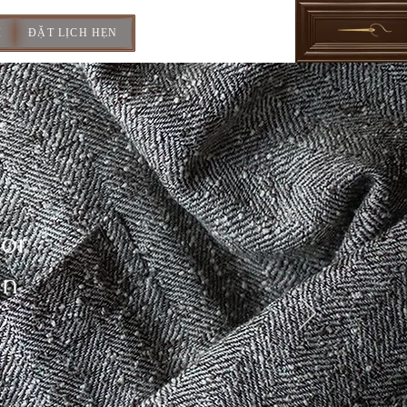
I
ĐẶT LỊCH HẸN
For
In