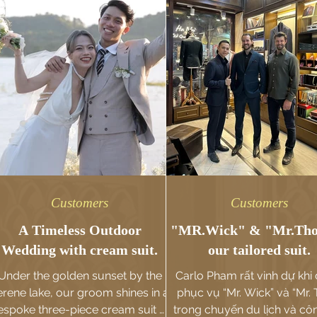
Customers
Customers
A Timeless Outdoor
"MR.Wick" & "Mr.Tho
Wedding with cream suit.
our tailored suit.
Under the golden sunset by the
Carlo Pham rất vinh dự khi
erene lake, our groom shines in a
phục vụ “Mr. Wick” và “Mr. 
espoke three-piece cream suit —
trong chuyến du lịch và cô