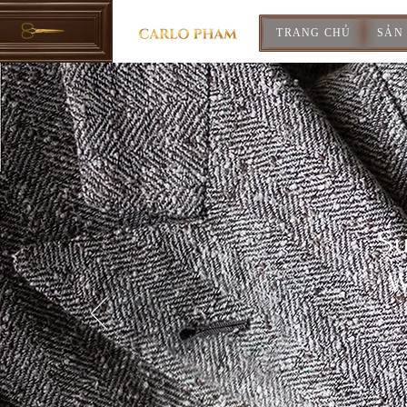
TRANG CHỦ
SẢN
Su
W