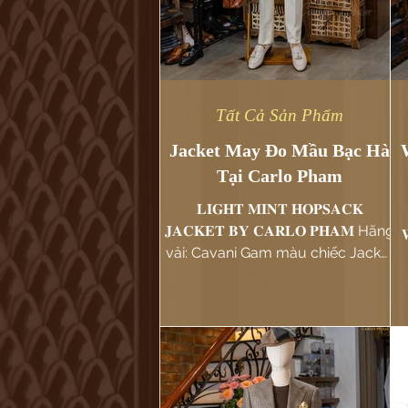
Tất Cả Sản Phẩm
Jacket May Đo Mầu Bạc Hà
Tại Carlo Pham
𝐋𝐈𝐆𝐇𝐓 𝐌𝐈𝐍𝐓 𝐇𝐎𝐏𝐒𝐀𝐂𝐊
𝐉𝐀𝐂𝐊𝐄𝐓 𝐁𝐘 𝐂𝐀𝐑𝐋𝐎 𝐏𝐇𝐀𝐌 Hãng

vải: Cavani Gam màu chiếc Jacket
này của khách hàng may đo...