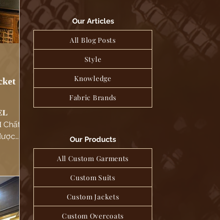
Our Articles
All Blog Posts
Style
Knowledge
cket
Fabric Brands
𝐋
𝐌 Chất
 được
Our Products
...
All Custom Garments
Custom Suits
Custom Jackets
Custom Overcoats