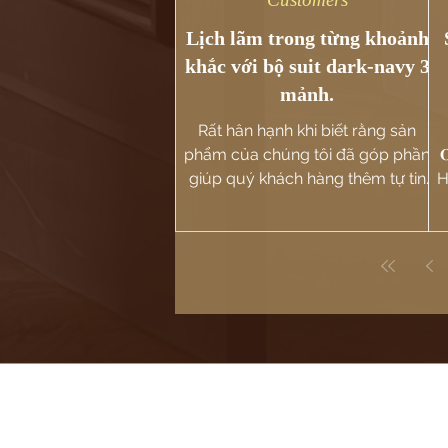
Lịch lãm trong từng khoảnh
khắc với bộ suit dark-navy 3
mảnh.
Rất hân hạnh khi biết rằng sản
phẩm của chúng tôi đã góp phần

giúp quý khách hàng thêm tự tin
H
và nổi bật trong khoảnh khắc ý
nghĩa này....