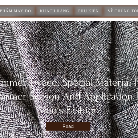
 PHẨM MAY ĐO
KHÁCH HÀNG
PHỤ KIỆN
VỀ CHÚNG TÔ
mmer Tweed: Special Material 
armer Season And Application 
Men's Fashion
Read