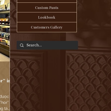
Custom Pants
Lookbook
Customers Gallery
r" in
 được
Thor”
ng tác