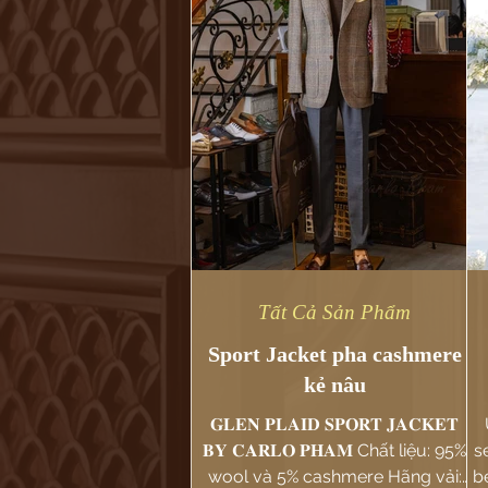
Tất Cả Sản Phẩm
Sport Jacket pha cashmere
kẻ nâu
𝐆𝐋𝐄𝐍 𝐏𝐋𝐀𝐈𝐃 𝐒𝐏𝐎𝐑𝐓 𝐉𝐀𝐂𝐊𝐄𝐓
𝐁𝐘 𝐂𝐀𝐑𝐋𝐎 𝐏𝐇𝐀𝐌 Chất liệu: 95%
s
wool và 5% cashmere Hãng vải:
b