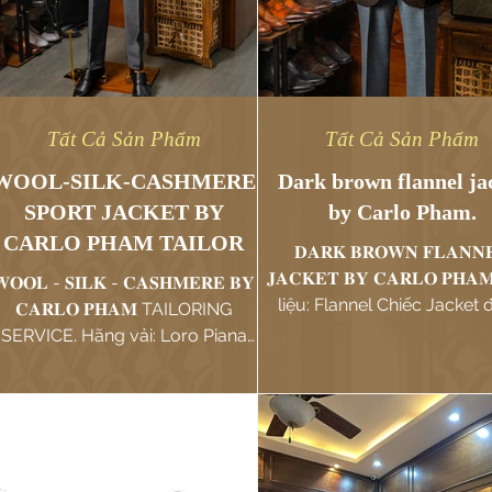
Tất Cả Sản Phẩm
Tất Cả Sản Phẩm
WOOL-SILK-CASHMERE
Dark brown flannel ja
SPORT JACKET BY
by Carlo Pham.
CARLO PHAM TAILOR
𝐃𝐀𝐑𝐊 𝐁𝐑𝐎𝐖𝐍 𝐅𝐋𝐀𝐍𝐍
𝐉𝐀𝐂𝐊𝐄𝐓 𝐁𝐘 𝐂𝐀𝐑𝐋𝐎 𝐏𝐇𝐀
𝐎𝐎𝐋 - 𝐒𝐈𝐋𝐊 - 𝐂𝐀𝐒𝐇𝐌𝐄𝐑𝐄 𝐁𝐘
liệu: Flannel Chiếc Jacket
𝐂𝐀𝐑𝐋𝐎 𝐏𝐇𝐀𝐌 TAILORING
may bằng chất vải flannel
SERVICE. Hãng vải: Loro Piana
Chất liệu: 86% Wool - 10% Silk...