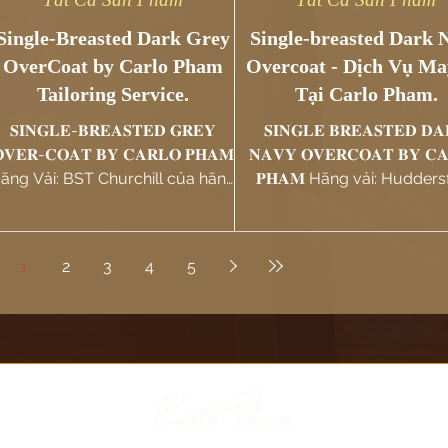
Single-Breasted Dark Grey
Single-breasted Dark 
OverCoat by Carlo Pham
Overcoat - Dịch Vụ Ma
Tailoring Service.
Tại Carlo Pham.
𝐒𝐈𝐍𝐆𝐋𝐄-𝐁𝐑𝐄𝐀𝐒𝐓𝐄𝐃 𝐆𝐑𝐄𝐘
𝐒𝐈𝐍𝐆𝐋𝐄 𝐁𝐑𝐄𝐀𝐒𝐓𝐄𝐃 𝐃𝐀
𝐕𝐄𝐑-𝐂𝐎𝐀𝐓 𝐁𝐘 𝐂𝐀𝐑𝐋𝐎 𝐏𝐇𝐀𝐌
𝐍𝐀𝐕𝐘 𝐎𝐕𝐄𝐑𝐂𝐎𝐀𝐓 𝐁𝐘 𝐂
ãng Vải: BST Churchill của hãng
𝐏𝐇𝐀𝐌 Hãng vải: Huddersfield
vải Standeven - Từ :...
Cloth Chất liệu: 100%...
1
2
3
4
5
Carlo Pham