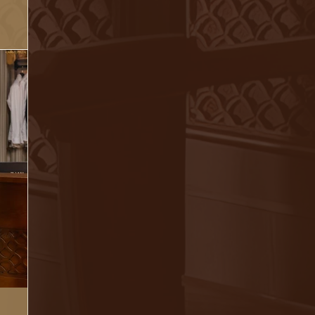
cám ơn