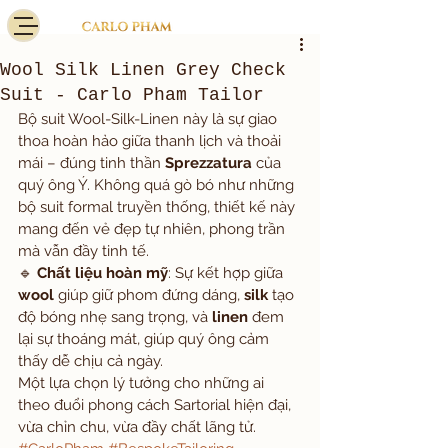
Wool Silk Linen Grey Check
Suit - Carlo Pham Tailor
Bộ suit Wool-Silk-Linen này là sự giao 
thoa hoàn hảo giữa thanh lịch và thoải 
mái – đúng tinh thần 
Sprezzatura
 của 
quý ông Ý. Không quá gò bó như những 
bộ suit formal truyền thống, thiết kế này 
mang đến vẻ đẹp tự nhiên, phong trần 
mà vẫn đầy tinh tế.
🔹 
Chất liệu hoàn mỹ
: Sự kết hợp giữa 
wool
 giúp giữ phom đứng dáng, 
silk
 tạo 
độ bóng nhẹ sang trọng, và 
linen
 đem 
lại sự thoáng mát, giúp quý ông cảm 
thấy dễ chịu cả ngày.
Một lựa chọn lý tưởng cho những ai 
theo đuổi phong cách Sartorial hiện đại, 
vừa chỉn chu, vừa đầy chất lãng tử.