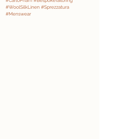
#CarloPham
#BespokeTailoring
#WoolSilkLinen
#Sprezzatura
#Menswear