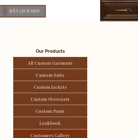
I
ĐẶT LỊCH HẸN
Our Products
All Custom Garments
Custom Suits
Custom Jackets
Custom Overcoats
Custom Pants
Lookbook
Customers Gallery