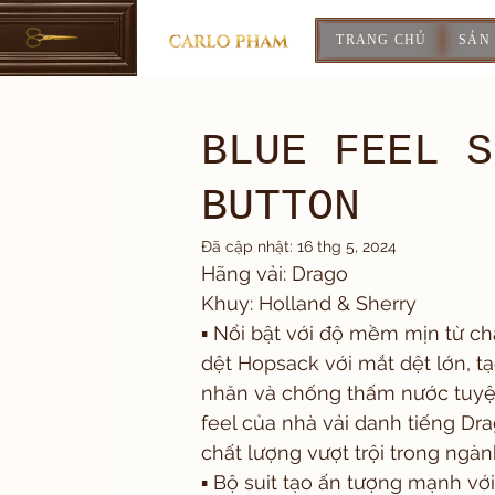
TRANG CHỦ
SẢN
BLUE FEEL S
BUTTON
Đã cập nhật:
16 thg 5, 2024
Hãng vải: Drago
Khuy: Holland & Sherry
▪️ Nổi bật với độ mềm mịn từ ch
dệt Hopsack với mắt dệt lớn, t
nhăn và chống thấm nước tuyệt 
feel của nhà vải danh tiếng Dr
chất lượng vượt trội trong ngàn
▪️ Bộ suit tạo ấn tượng mạnh v