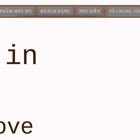
 PHẨM MAY ĐO
KHÁCH HÀNG
PHỤ KIỆN
VỀ CHÚNG TÔ
 in
ove