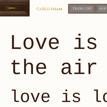
TRANG CHỦ
SẢN
Love is
the air
love is l