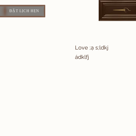
I
ĐẶT LỊCH HẸN
Love ;ạ s;ldkj
ádklfj