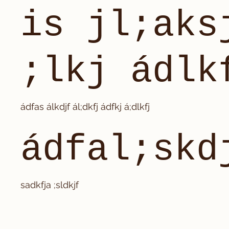
is jl;aks
;lkj ádlk
ádfas álkdjf ál;dkfj ádfkj á;dlkfj
ádfal;skd
sadkfja ;sldkjf