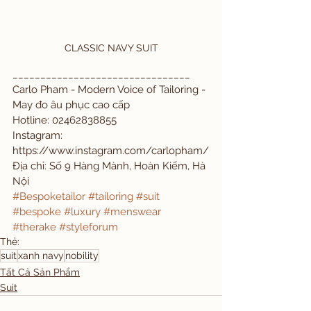
CLASSIC NAVY SUIT
________________________________
Carlo Pham - Modern Voice of Tailoring - 
May đo âu phục cao cấp
Hotline: 02462838855
Instagram: 
https://www.instagram.com/carlopham/
Địa chỉ: Số 9 Hàng Mành, Hoàn Kiếm, Hà 
Nội
#Bespoketailor
#tailoring
#suit
#bespoke
#luxury
#menswear
#therake
#styleforum
Thẻ:
suit
xanh navy
nobility
Tất Cả Sản Phẩm
Suit