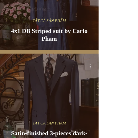
TẤT CẢ SẢN PHẨM
4x1 DB Striped suit by Carlo
Pham
TẤT CẢ SẢN PHẨM
Satin-finished 3-pieces dark-