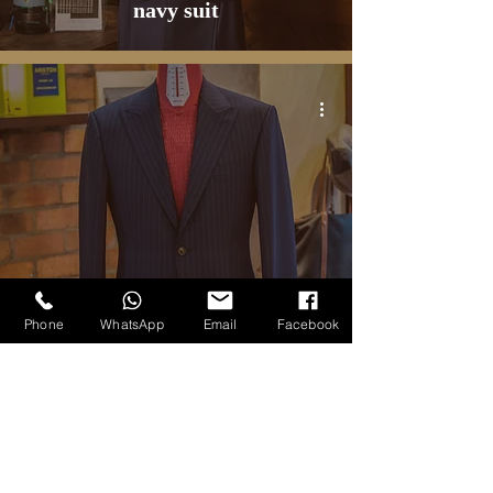
navy suit
TẤT CẢ SẢN PHẨM
Phone
WhatsApp
Email
Facebook
Suit navy kẻ stripe cho dân văn
phòng
1
/
3