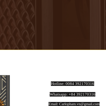
Hotline: 0084 392170316
Whatsapp: +84 392170316
Email:
Carlopham.vn@gmail.com