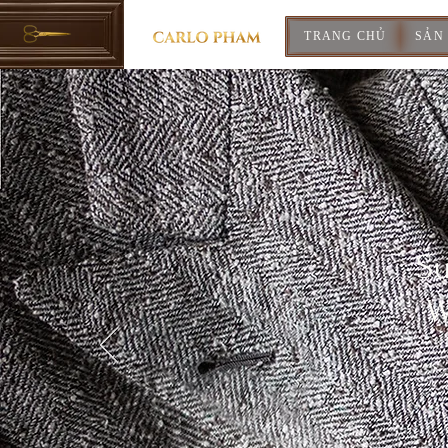
TRANG CHỦ
SẢN
Su
W