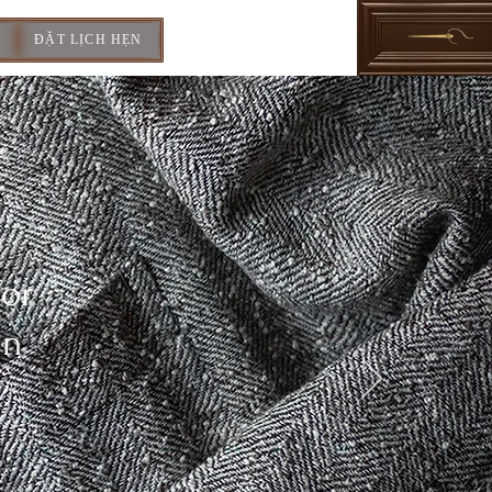
I
ĐẶT LỊCH HẸN
For
In