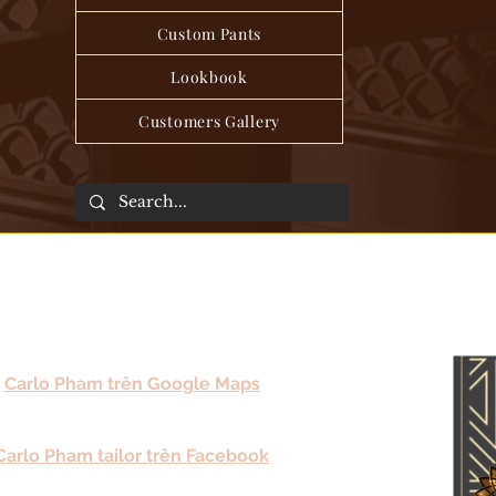
Custom Pants
Lookbook
Customers Gallery
Carlo Pham trên Google Maps
Carlo Pham tailor trên Facebook