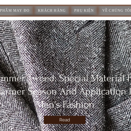
 PHẨM MAY ĐO
KHÁCH HÀNG
PHỤ KIỆN
VỀ CHÚNG TÔ
mmer Tweed: Special Material 
armer Season And Application 
Men's Fashion
Read