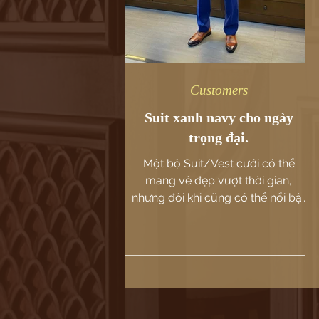
Customers
Suit xanh navy cho ngày
trọng đại.
Một bộ Suit/Vest cưới có thể
mang vẻ đẹp vượt thời gian,
nhưng đôi khi cũng có thể nổi bật
một cách sống động; và bộ vest
xanh navy may đo...