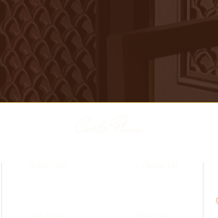
Carlo Pham
Trang Chủ
Về Chúng Tôi
​Sản Phẩm
Phản Hồi