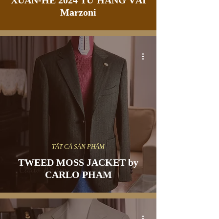
XUÂN-HÈ 2024 TỪ HÃNG VẢI
Marzoni
TẤT CẢ SẢN PHẨM
TWEED MOSS JACKET by
CARLO PHAM