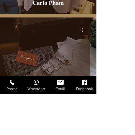
Carlo Pham
Phone
WhatsApp
Email
Facebook
TẤT CẢ SẢN PHẨM
Carlo Pham’s Gurkha Trouser
5
/
15