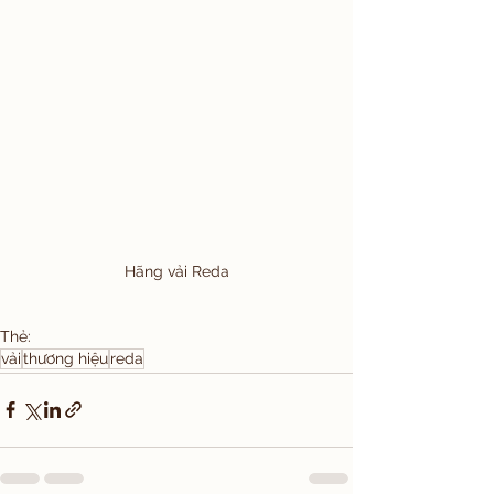
Hãng vải Reda
Thẻ:
vải
thương hiệu
reda