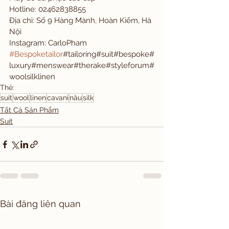
Hotline: 02462838855 
Địa chỉ: Số 9 Hàng Mành, Hoàn Kiếm, Hà 
Nội 
Instagram: CarloPham
#Bespoketailor
#tailoring#suit#bespoke#
luxury#menswear#therake#styleforum#
woolsilklinen
Thẻ:
suit
wool
linen
cavani
nâu
silk
Tất Cả Sản Phẩm
Suit
Bài đăng liên quan