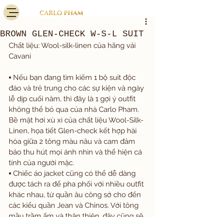
BROWN GLEN-CHECK W-S-L SUIT
Chất liệu: Wool-silk-linen của hãng vải 
Cavani 
▪️ Nếu bạn đang tìm kiếm 1 bộ suit độc 
đáo và trẻ trung cho các sự kiện và ngày 
lễ dịp cuối năm, thì đây là 1 gợi ý outfit 
không thể bỏ qua của nhà Carlo Pham. 
Bề mặt hơi xù xì của chất liệu Wool-Silk-
Linen, họa tiết Glen-check kết hợp hài 
hòa giữa 2 tông màu nâu và cam đảm 
bảo thu hút mọi ánh nhìn và thể hiện cá 
tính của người mặc. 
▪️ Chiếc áo jacket cũng có thể dễ dàng 
được tách ra để pha phối với nhiều outfit 
khác nhau, từ quần âu công sở cho đến 
các kiểu quần Jean và Chinos. Với tông 
mầu trầm ấm và thân thiện, đây cũng sẽ 