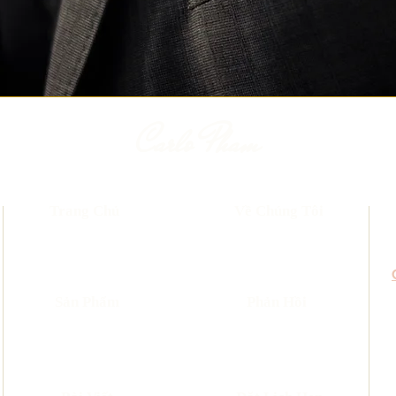
Carlo Pham
Trang Chủ
Về Chúng Tôi
​Sản Phẩm
Phản Hồi