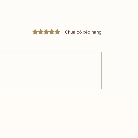
Đã xếp hạng 0/5 sao.
Chưa có xếp hạng
Áo Đờ Mi Chất liệu Wool Silk
Linen thiết kế bởi Carlo Pham
tailor.