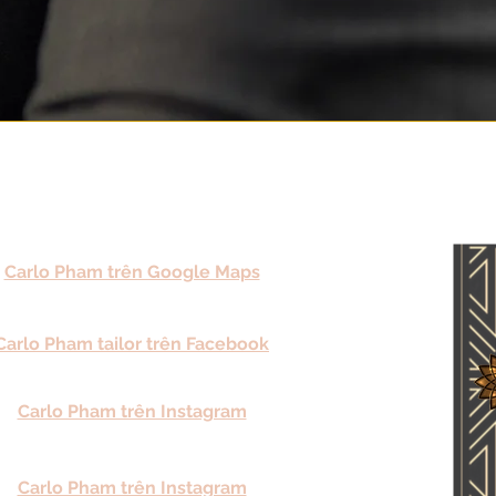
Carlo Pham trên Google Maps
Carlo Pham tailor trên Facebook
Carlo Pham trên Instagram
Carlo Pham trên Instagram