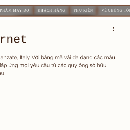
 PHẨM MAY ĐO
KHÁCH HÀNG
PHỤ KIỆN
VỀ CHÚNG TÔ
rnet
uanzate, Italy. Với bảng mã vải đa dạng các màu 
ể đáp ứng mọi yêu cầu từ các quý ông sở hữu 
au.