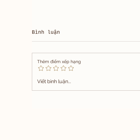
Bình luận
Thêm điểm xếp hạng
Viết bình luận...
Ariston Full Canvas Suit by
Carlo Pham tailoring Service