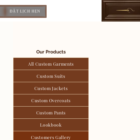
I
ĐẶT LỊCH HẸN
Our Products
All Custom Garments
Custom Suits
Custom Jackets
Custom Overcoats
Custom Pants
Lookbook
Customers Gallery