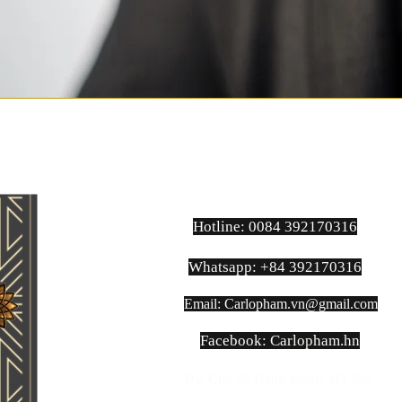
Hotline: 0084 392170316
Whatsapp: +84 392170316
Email:
Carlopham.vn@gmail.com
​Facebook: Carlopham.hn
Địa Chỉ: 09 Hàng Mành, Hà Nội.