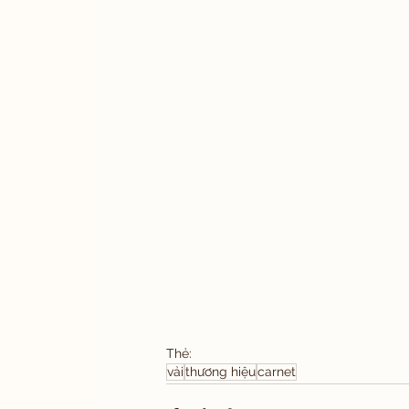
Thẻ:
vải
thương hiệu
carnet