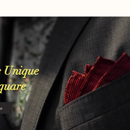
 Unique
Square
re