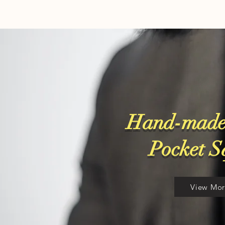
Hand-made
​Pocket 
View Mo