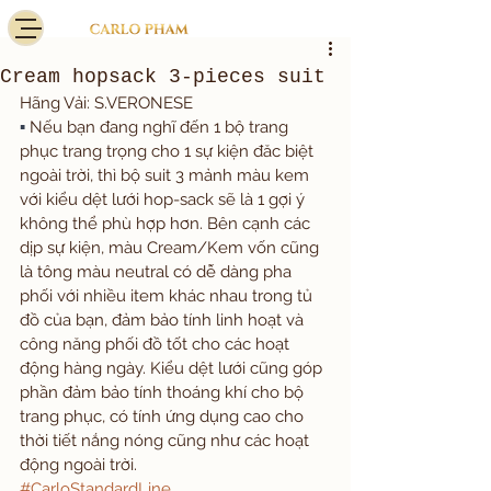
Cream hopsack 3-pieces suit
Hãng Vải: S.VERONESE
▪️ 
Nếu bạn đang nghĩ đến 1 bộ trang 
phục trang trọng cho 1 sự kiện đăc biệt 
ngoài trời, thì bộ suit 3 mảnh màu kem 
với kiểu dệt lưới hop-sack sẽ là 1 gợi ý 
không thể phù hợp hơn. Bên cạnh các 
dịp sự kiện, màu Cream/Kem vốn cũng 
là tông màu neutral có dễ dàng pha 
phối với nhiều item khác nhau trong tủ 
đồ của bạn, đảm bảo tính linh hoạt và 
công năng phối đồ tốt cho các hoạt 
động hàng ngày. Kiểu dệt lưới cũng góp 
phần đảm bảo tính thoáng khí cho bộ 
trang phục, có tính ứng dụng cao cho 
thời tiết nắng nóng cũng như các hoạt 
động ngoài trời. 
#CarloStandardLine