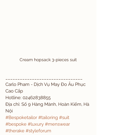
Cream hopsack 3-pieces suit
________________________________ 
Carlo Pham - Dịch Vụ May Đo Âu Phục 
Cao Cấp
Hotline: 02462838855 
Địa chỉ: Số 9 Hàng Mành, Hoàn Kiếm, Hà 
Nội
#Bespoketailor
#tailoring
#suit
#bespoke
#luxury
#menswear
#therake
#styleforum