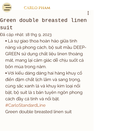
Green double breasted linen
suit
Đã cập nhật:
18 thg 9, 2023
▪️ Là sự giao thoa hoàn hảo giữa tính 
năng và phong cách, bộ suit mầu DEEP-
GREEN sử dụng chất liệu linen thoáng 
mát, mang lại cảm giác dễ chịu suốt cả 
bốn mùa trong năm. 
▪️ Với kiểu dáng dáng hai hàng khuy cổ 
điển đậm chất lịch lãm và sang trọng, 
cùng sắc xanh lá và khuy kim loại nổi 
bật, bộ suit là 1 bản tuyên ngôn phong 
cách đầy cá tính và nổi bật. 
#CarloStandardLine
Green double breasted linen suit