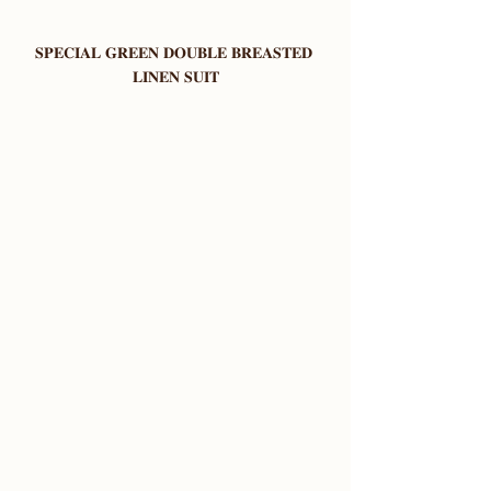
𝐒𝐏𝐄𝐂𝐈𝐀𝐋 𝐆𝐑𝐄𝐄𝐍 𝐃𝐎𝐔𝐁𝐋𝐄 𝐁𝐑𝐄𝐀𝐒𝐓𝐄𝐃 
𝐋𝐈𝐍𝐄𝐍 𝐒𝐔𝐈𝐓