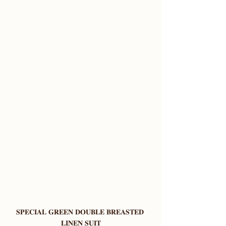
𝐒𝐏𝐄𝐂𝐈𝐀𝐋 𝐆𝐑𝐄𝐄𝐍 𝐃𝐎𝐔𝐁𝐋𝐄 𝐁𝐑𝐄𝐀𝐒𝐓𝐄𝐃 
𝐋𝐈𝐍𝐄𝐍 𝐒𝐔𝐈𝐓