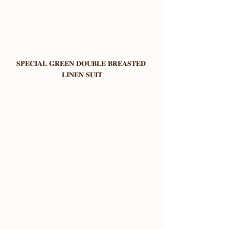
𝐒𝐏𝐄𝐂𝐈𝐀𝐋 𝐆𝐑𝐄𝐄𝐍 𝐃𝐎𝐔𝐁𝐋𝐄 𝐁𝐑𝐄𝐀𝐒𝐓𝐄𝐃 
𝐋𝐈𝐍𝐄𝐍 𝐒𝐔𝐈𝐓