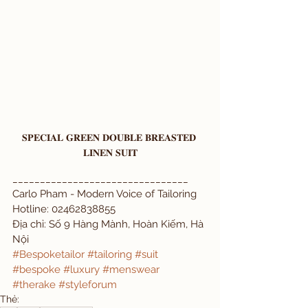
𝐒𝐏𝐄𝐂𝐈𝐀𝐋 𝐆𝐑𝐄𝐄𝐍 𝐃𝐎𝐔𝐁𝐋𝐄 𝐁𝐑𝐄𝐀𝐒𝐓𝐄𝐃 
𝐋𝐈𝐍𝐄𝐍 𝐒𝐔𝐈𝐓
________________________________
Carlo Pham - Modern Voice of Tailoring
Hotline: 02462838855
Địa chỉ: Số 9 Hàng Mành, Hoàn Kiếm, Hà 
Nội
#Bespoketailor
#tailoring
#suit
#bespoke
#luxury
#menswear
#therake
#styleforum
Thẻ: