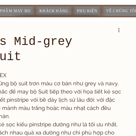
 PHẨM MAY ĐO
KHÁCH HÀNG
PHỤ KIỆN
VỀ CHÚNG TÔ
s Mid-grey
uit
EX
ững bộ suit trơn màu cơ bản như grey và navy, 
ắc để may bộ Suit tiếp theo với họa tiết kẻ sọc 
ết pinstripe với bề dày lịch sử lâu đời: với đặc 
 mảnh màu trắng hoặc màu nhạt cách đều 
hản. 
 kẻ sọc kiểu pinstripe dường như là tối ưu nhất, 
ách nhau quá xa dường như chỉ phù hợp cho 