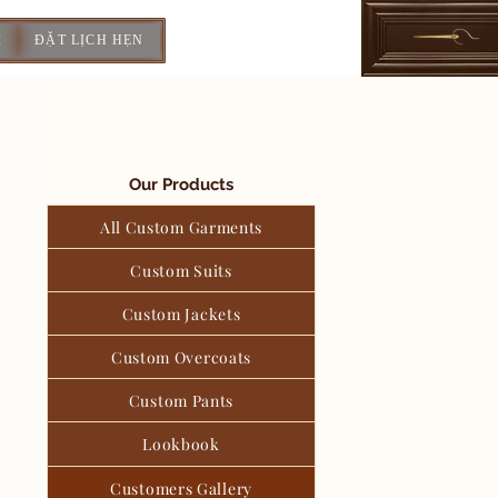
I
ĐẶT LỊCH HẸN
Our Products
All Custom Garments
Custom Suits
Custom Jackets
Custom Overcoats
Custom Pants
Lookbook
Customers Gallery