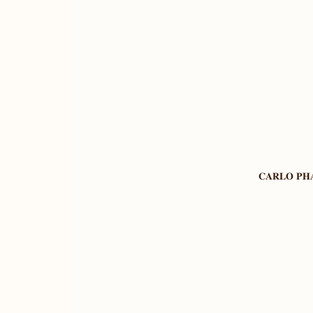
𝐂𝐀𝐑𝐋𝐎 𝐏𝐇𝐀