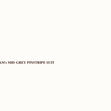
𝐌'𝐬 𝐌𝐈𝐃-𝐆𝐑𝐄𝐘 𝐏𝐈𝐍𝐒𝐓𝐑𝐈𝐏𝐄 𝐒𝐔𝐈𝐓 