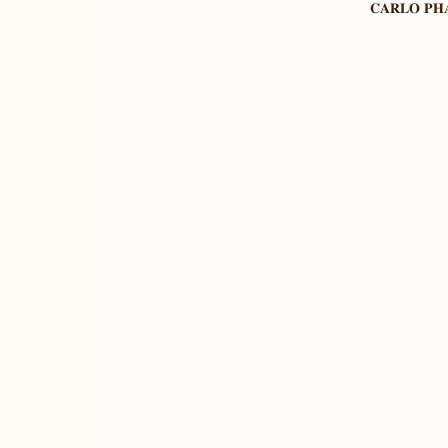
𝐂𝐀𝐑𝐋𝐎 𝐏𝐇𝐀