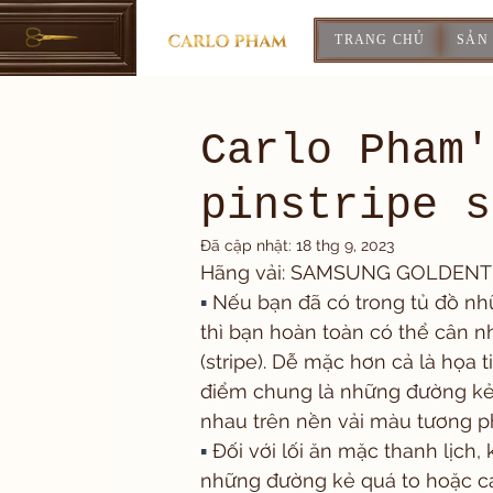
TRANG CHỦ
SẢN
Carlo Pham'
pinstripe s
Đã cập nhật:
18 thg 9, 2023
Hãng vải: SAMSUNG GOLDENT
▪️
 Nếu bạn đã có trong tủ đồ nh
thì bạn hoàn toàn có thể cân nh
(stripe). Dễ mặc hơn cả là họa ti
điểm chung là những đường kẻ
nhau trên nền vải màu tương p
▪️
 Đối với lối ăn mặc thanh lịch,
những đường kẻ quá to hoặc c