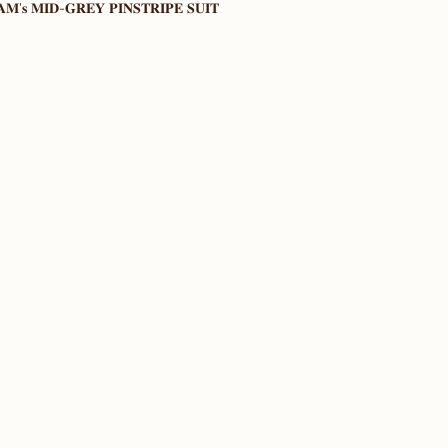
𝐌'𝐬 𝐌𝐈𝐃-𝐆𝐑𝐄𝐘 𝐏𝐈𝐍𝐒𝐓𝐑𝐈𝐏𝐄 𝐒𝐔𝐈𝐓 