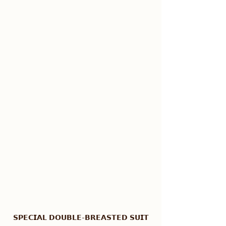
𝗦𝗣𝗘𝗖𝗜𝗔𝗟 𝗗𝗢𝗨𝗕𝗟𝗘-𝗕𝗥𝗘𝗔𝗦𝗧𝗘𝗗 𝗦𝗨𝗜𝗧