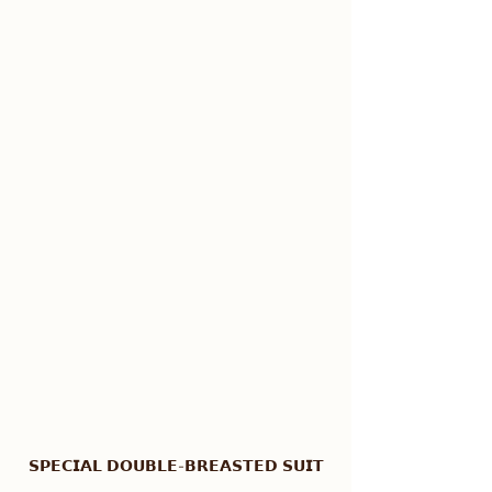
𝗦𝗣𝗘𝗖𝗜𝗔𝗟 𝗗𝗢𝗨𝗕𝗟𝗘-𝗕𝗥𝗘𝗔𝗦𝗧𝗘𝗗 𝗦𝗨𝗜𝗧