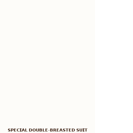
𝗦𝗣𝗘𝗖𝗜𝗔𝗟 𝗗𝗢𝗨𝗕𝗟𝗘-𝗕𝗥𝗘𝗔𝗦𝗧𝗘𝗗 𝗦𝗨𝗜𝗧