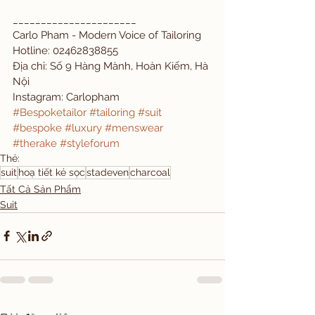
______________________
Carlo Pham - Modern Voice of Tailoring
Hotline: 02462838855
Địa chỉ: Số 9 Hàng Mành, Hoàn Kiếm, Hà 
Nội
Instagram: Carlopham
#Bespoketailor
#tailoring
#suit
#bespoke
#luxury
#menswear
#therake
#styleforum
Thẻ:
suit
hoạ tiết kẻ sọc
stadeven
charcoal
Tất Cả Sản Phẩm
Suit