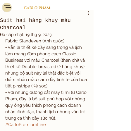
Suit hai hàng khuy màu
Charcoal
Đã cập nhật:
19 thg 9, 2023
Fabric: Standeven (Anh quốc)
▪️ Vẫn là thiết kế đầy sang trọng và lịch 
lãm mang đậm phong cách Classic 
Business với màu Charcoal (than chì) và 
thiết kế Double-breasted (2 hàng khuy); 
nhưng bộ suit này lại thật đặc biệt với 
điểm nhấn mầu cam đầy tinh tế của họa 
tiết pinstripe (Kẻ sọc). 
▪️ Với những đường cắt may tỉ mỉ từ Carlo 
Pham, đây là bộ suit phù hợp với những 
quý ông yêu thích phong cách doanh 
nhân đĩnh đạc, thanh lịch nhưng vẫn trẻ 
trung cá tính đầy sức hút. 
#CarloPremiumLine