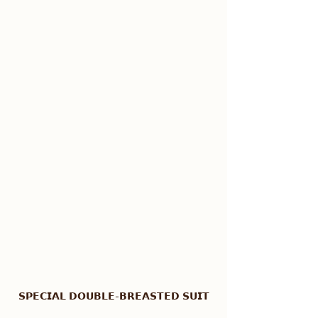
𝗦𝗣𝗘𝗖𝗜𝗔𝗟 𝗗𝗢𝗨𝗕𝗟𝗘-𝗕𝗥𝗘𝗔𝗦𝗧𝗘𝗗 𝗦𝗨𝗜𝗧