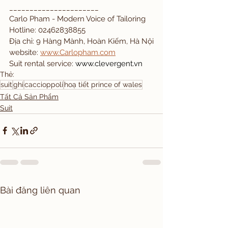
______________________
Carlo Pham - Modern Voice of Tailoring
Hotline: 02462838855
Địa chỉ: 9 Hàng Mành, Hoàn Kiếm, Hà Nội
website: 
www.Carlopham.com
Suit rental service: 
www.clevergent.vn
Thẻ:
suit
ghi
caccioppoli
hoạ tiết prince of wales
Tất Cả Sản Phẩm
Suit
Bài đăng liên quan