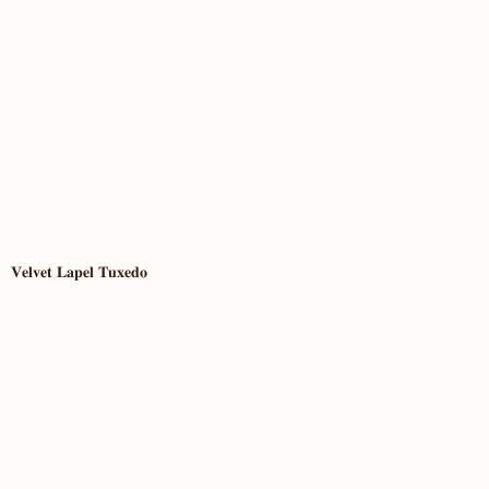
𝐕𝐞𝐥𝐯𝐞𝐭 𝐋𝐚𝐩𝐞𝐥 𝐓𝐮𝐱𝐞𝐝𝐨