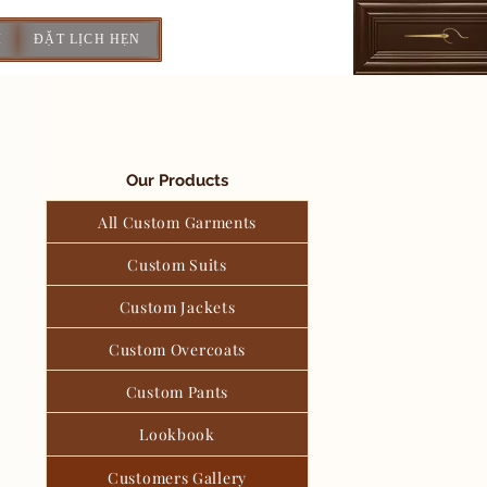
I
ĐẶT LỊCH HẸN
Our Products
All Custom Garments
Custom Suits
Custom Jackets
Custom Overcoats
Custom Pants
Lookbook
Customers Gallery