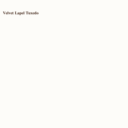
𝐕𝐞𝐥𝐯𝐞𝐭 𝐋𝐚𝐩𝐞𝐥 𝐓𝐮𝐱𝐞𝐝𝐨