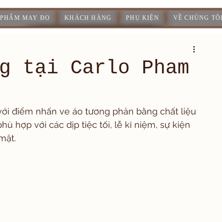
 PHẨM MAY ĐO
KHÁCH HÀNG
PHỤ KIỆN
VỀ CHÚNG TÔ
g tại Carlo Pham
 với điểm nhấn ve áo tương phản bằng chất liệu 
 hợp với các dịp tiệc tối, lễ kỉ niệm, sự kiện 
mật.