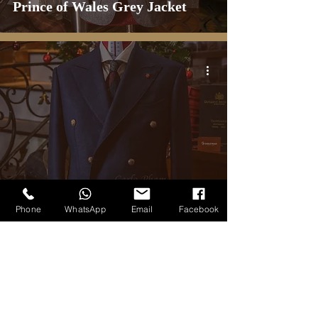
Prince of Wales Grey Jacket
TẤT CẢ SẢN PHẨM
Phone
WhatsApp
Email
Facebook
Double-Breasted Mockleno
Blazer
1
/
6