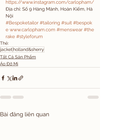
https://www.instagram.com/carlopham/
Địa chỉ: Số 9 Hàng Mành, Hoàn Kiếm, Hà 
Nội
#Bespoketailor
#tailoring
#suit
#bespok
e
www.carlopham.com
#menswear
#the
rake
#styleforum
Thẻ:
jacket
holland&sherry
Tất Cả Sản Phẩm
Áo Đờ Mi
Bài đăng liên quan