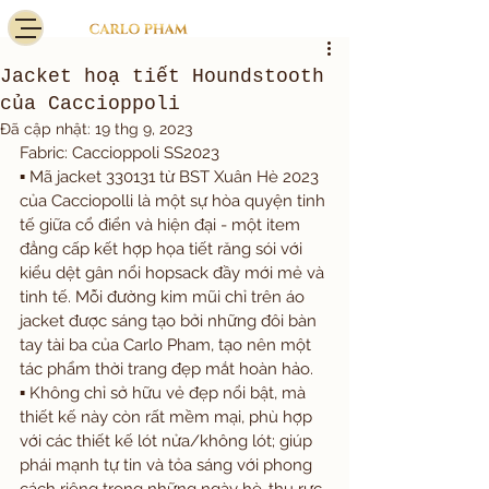
Jacket hoạ tiết Houndstooth
của Caccioppoli
Đã cập nhật:
19 thg 9, 2023
Fabric: Caccioppoli SS2023
▪️ Mã jacket 330131 từ BST Xuân Hè 2023 
của Cacciopolli là một sự hòa quyện tinh 
tế giữa cổ điển và hiện đại - một item 
đẳng cấp kết hợp họa tiết răng sói với 
kiểu dệt gân nổi hopsack đầy mới mẻ và 
tinh tế. Mỗi đường kim mũi chỉ trên áo 
jacket được sáng tạo bởi những đôi bàn 
tay tài ba của Carlo Pham, tạo nên một 
tác phẩm thời trang đẹp mắt hoàn hảo. 
▪️ Không chỉ sở hữu vẻ đẹp nổi bật, mà 
thiết kế này còn rất mềm mại, phù hợp 
với các thiết kế lót nửa/không lót; giúp 
phái mạnh tự tin và tỏa sáng với phong 