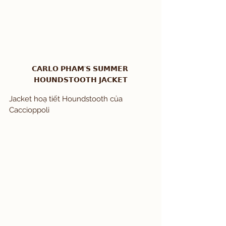
𝗖𝗔𝗥𝗟𝗢 𝗣𝗛𝗔𝗠'𝗦 𝗦𝗨𝗠𝗠𝗘𝗥 
𝗛𝗢𝗨𝗡𝗗𝗦𝗧𝗢𝗢𝗧𝗛 𝗝𝗔𝗖𝗞𝗘𝗧
Jacket hoạ tiết Houndstooth của 
Caccioppoli