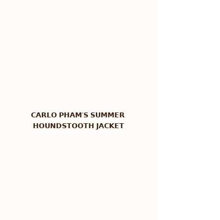
𝗖𝗔𝗥𝗟𝗢 𝗣𝗛𝗔𝗠'𝗦 𝗦𝗨𝗠𝗠𝗘𝗥 
𝗛𝗢𝗨𝗡𝗗𝗦𝗧𝗢𝗢𝗧𝗛 𝗝𝗔𝗖𝗞𝗘𝗧