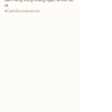
cách riêng trong những ngày hè-thu rực 
rỡ.
#CarloExclusiveLine