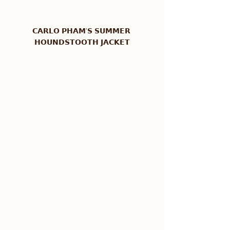
𝗖𝗔𝗥𝗟𝗢 𝗣𝗛𝗔𝗠'𝗦 𝗦𝗨𝗠𝗠𝗘𝗥 
𝗛𝗢𝗨𝗡𝗗𝗦𝗧𝗢𝗢𝗧𝗛 𝗝𝗔𝗖𝗞𝗘𝗧