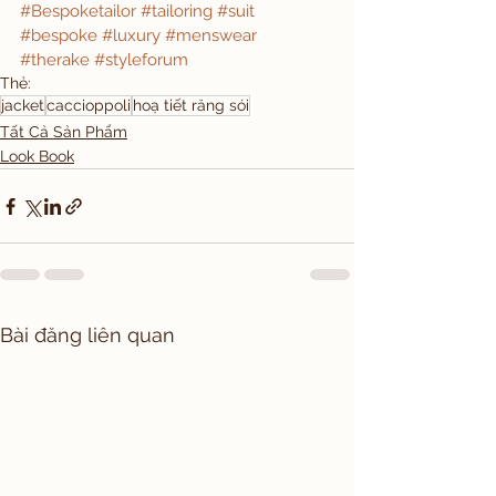
#Bespoketailor
#tailoring
#suit
#bespoke
#luxury
#menswear
#therake
#styleforum
Thẻ:
jacket
caccioppoli
hoạ tiết răng sói
Tất Cả Sản Phẩm
Look Book
Bài đăng liên quan