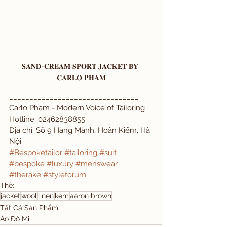
𝐒𝐀𝐍𝐃-𝐂𝐑𝐄𝐀𝐌 𝐒𝐏𝐎𝐑𝐓 𝐉𝐀𝐂𝐊𝐄𝐓 𝐁𝐘 
𝐂𝐀𝐑𝐋𝐎 𝐏𝐇𝐀𝐌
________________________________
Carlo Pham - Modern Voice of Tailoring
Hotline: 02462838855
Địa chỉ: Số 9 Hàng Mành, Hoàn Kiếm, Hà 
Nội
#Bespoketailor
#tailoring
#suit
#bespoke
#luxury
#menswear
#therake
#styleforum
Thẻ:
jacket
wool
linen
kem
aaron brown
Tất Cả Sản Phẩm
Áo Đờ Mi