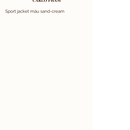
𝐂𝐀𝐑𝐋𝐎 𝐏𝐇𝐀𝐌
Sport jacket màu sand-cream