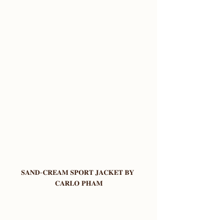
𝐒𝐀𝐍𝐃-𝐂𝐑𝐄𝐀𝐌 𝐒𝐏𝐎𝐑𝐓 𝐉𝐀𝐂𝐊𝐄𝐓 𝐁𝐘 
𝐂𝐀𝐑𝐋𝐎 𝐏𝐇𝐀𝐌