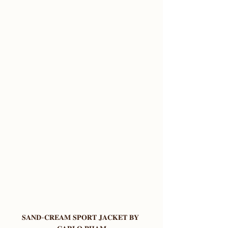
𝐒𝐀𝐍𝐃-𝐂𝐑𝐄𝐀𝐌 𝐒𝐏𝐎𝐑𝐓 𝐉𝐀𝐂𝐊𝐄𝐓 𝐁𝐘 