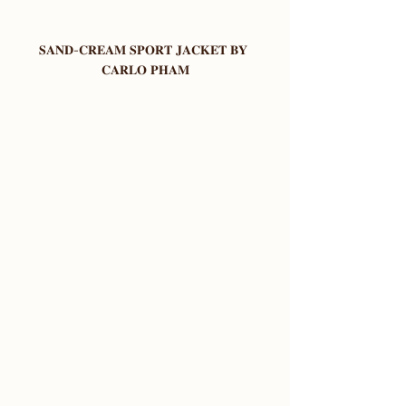
𝐒𝐀𝐍𝐃-𝐂𝐑𝐄𝐀𝐌 𝐒𝐏𝐎𝐑𝐓 𝐉𝐀𝐂𝐊𝐄𝐓 𝐁𝐘 
𝐂𝐀𝐑𝐋𝐎 𝐏𝐇𝐀𝐌