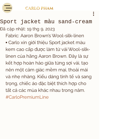
Sport jacket màu sand-cream
Đã cập nhật:
19 thg 9, 2023
Fabric: Aaron Brown’s Wool-silk-linen 
▪️ Carlo xin giới thiệu Sport jacket màu 
kem cao cấp được làm từ vải Wool-silk-
linen của hãng Aaron Brown. Đây là sự 
kết hợp hoàn hảo giữa từng sợi vải, tạo 
nên một cảm giác mềm mại, thoải mái 
và nhẹ nhàng. Kiểu dáng tinh tế và sang 
trọng, chiếc áo đặc biệt thích hợp cho 
tất cả các mùa khác nhau trong năm. 
#CarloPremiumLine