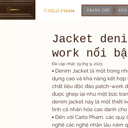
TRANG CHỦ
SẢN
Jacket deni
work nổi bậ
Đã cập nhật:
19 thg 9, 2023
▪️ Denim Jacket là một trong nh
dụng cao và khả năng kết hợp l
chất liệu độc đáo patch-work 
được ghép lại như một bức tra
denim jacket này là một thiết 
tính cá nhân hóa cao dành cho
▪️ Đến với Carlo Pham, các quý 
nghề các nghệ nhân lâu năm qu