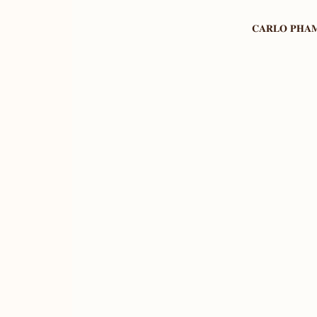
𝐂𝐀𝐑𝐋𝐎 𝐏𝐇𝐀