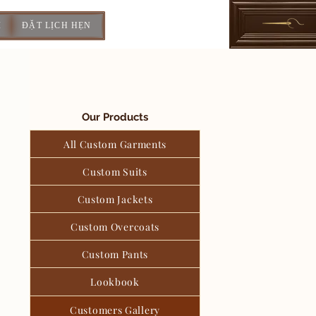
I
ĐẶT LỊCH HẸN
Our Products
All Custom Garments
Custom Suits
Custom Jackets
Custom Overcoats
Custom Pants
Lookbook
Customers Gallery