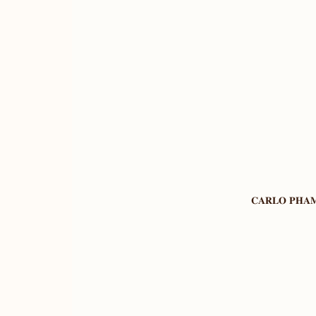
𝐂𝐀𝐑𝐋𝐎 𝐏𝐇𝐀