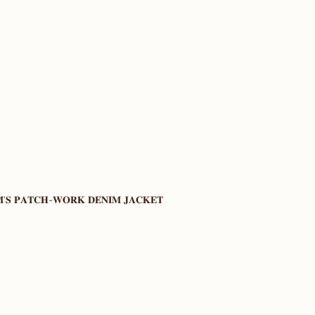
'𝐒 𝐏𝐀𝐓𝐂𝐇-𝐖𝐎𝐑𝐊 𝐃𝐄𝐍𝐈𝐌 𝐉𝐀𝐂𝐊𝐄𝐓 