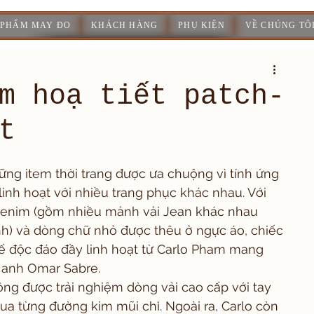
 PHẨM MAY ĐO
KHÁCH HÀNG
PHỤ KIỆN
VỀ CHÚNG TÔ
m hoạ tiết patch-
t
ững item thời trang được ưa chuộng vì tính ứng 
inh hoạt với nhiều trang phục khác nhau. Với 
denim (gồm nhiều mảnh vải Jean khác nhau 
nh) và dòng chữ nhỏ được thêu ở ngực áo, chiếc 
kế độc đáo đầy linh hoạt từ Carlo Pham mang 
 anh Omar Sabre.  
ông được trải nghiệm dòng vải cao cấp với tay 
a từng đường kim mũi chỉ. Ngoài ra, Carlo còn 