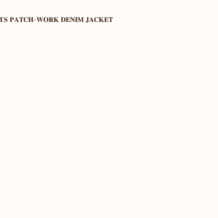
'𝐒 𝐏𝐀𝐓𝐂𝐇-𝐖𝐎𝐑𝐊 𝐃𝐄𝐍𝐈𝐌 𝐉𝐀𝐂𝐊𝐄𝐓 