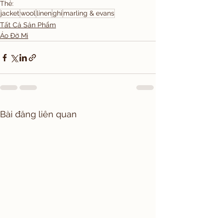
Thẻ:
jacket
wool
linen
ghi
marling & evans
Tất Cả Sản Phẩm
Áo Đờ Mi
Bài đăng liên quan