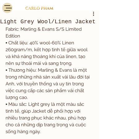
Light Grey Wool/Linen Jacket
Fabric: Marling & Evans S/S Limited 
Edition
▪️
 Chất liệu: 40% wool-60% Linen 
260gram/m, kết hợp tinh tế giữa wool 
và khả năng thoáng khí của linen, tạo 
nên sự thoải mái và sang trọng.
▪️
 Thương hiệu: Marling & Evans là một 
trong những nhà sản xuất vải lâu đời tại 
Anh, với truyền thống và uy tín trong 
việc cung cấp các sản phẩm vải chất 
lượng cao.
▪️
 Màu sắc: Light grey là một màu sắc 
tinh tế, giúp Jacket dễ phối hợp với 
nhiều trang phục khác nhau, phù hợp 
cho cả những dịp trang trọng và cuộc 
sống hàng ngày.