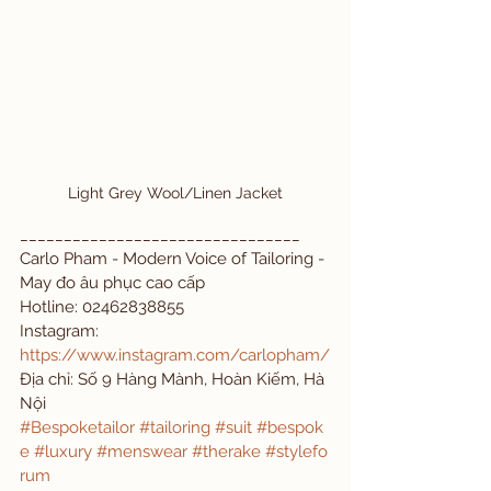
Light Grey Wool/Linen Jacket
________________________________
Carlo Pham - Modern Voice of Tailoring - 
May đo âu phục cao cấp
Hotline: 02462838855
Instagram: 
https://www.instagram.com/carlopham/
Địa chỉ: Số 9 Hàng Mành, Hoàn Kiếm, Hà 
Nội
#Bespoketailor
#tailoring
#suit
#bespok
e
#luxury
#menswear
#therake
#stylefo
rum