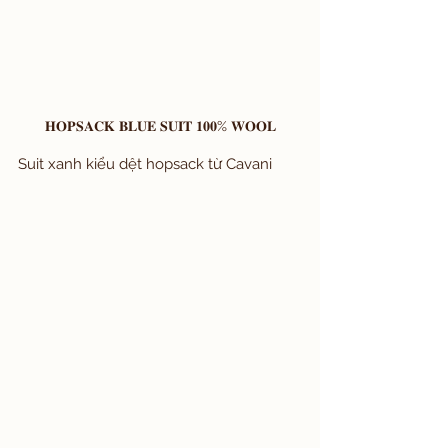
𝐇𝐎𝐏𝐒𝐀𝐂𝐊 𝐁𝐋𝐔𝐄 𝐒𝐔𝐈𝐓 𝟏𝟎𝟎% 𝐖𝐎𝐎𝐋
Suit xanh kiểu dệt hopsack từ Cavani