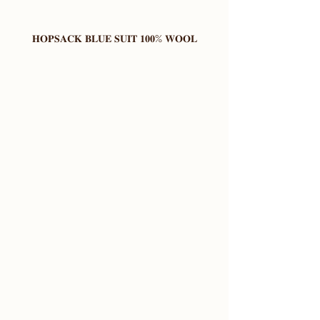
𝐇𝐎𝐏𝐒𝐀𝐂𝐊 𝐁𝐋𝐔𝐄 𝐒𝐔𝐈𝐓 𝟏𝟎𝟎% 𝐖𝐎𝐎𝐋