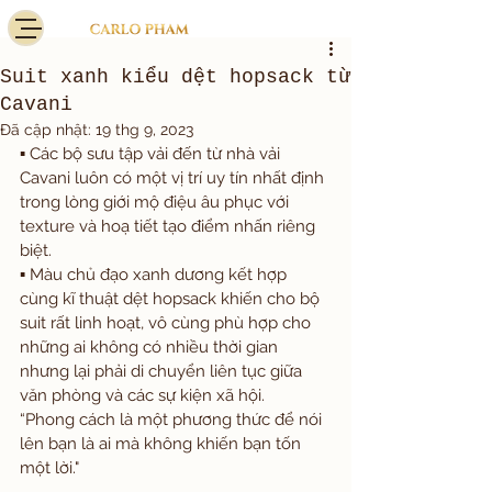
Suit xanh kiểu dệt hopsack từ
Cavani
Đã cập nhật:
19 thg 9, 2023
▪️ Các bộ sưu tập vải đến từ nhà vải 
Cavani luôn có một vị trí uy tín nhất định 
trong lòng giới mộ điệu âu phục với 
texture và hoạ tiết tạo điểm nhấn riêng 
biệt.
▪️ Màu chủ đạo xanh dương kết hợp 
cùng kĩ thuật dệt hopsack khiến cho bộ 
suit rất linh hoạt, vô cùng phù hợp cho 
những ai không có nhiều thời gian 
nhưng lại phải di chuyển liên tục giữa 
văn phòng và các sự kiện xã hội.
“Phong cách là một phương thức để nói 
lên bạn là ai mà không khiến bạn tốn 
một lời."