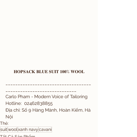
𝐇𝐎𝐏𝐒𝐀𝐂𝐊 𝐁𝐋𝐔𝐄 𝐒𝐔𝐈𝐓 𝟏𝟎𝟎% 𝐖𝐎𝐎𝐋
___________________________________
_____________________________
Carlo Pham - Modern Voice of Tailoring
Hotline:  02462838855
Địa chỉ: Số 9 Hàng Mành, Hoàn Kiếm, Hà 
Nội
Thẻ:
suit
wool
xanh navy
cavani
Tất Cả Sản Phẩm