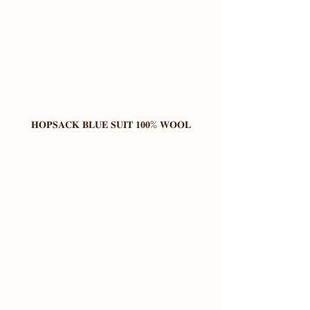
𝐇𝐎𝐏𝐒𝐀𝐂𝐊 𝐁𝐋𝐔𝐄 𝐒𝐔𝐈𝐓 𝟏𝟎𝟎% 𝐖𝐎𝐎𝐋