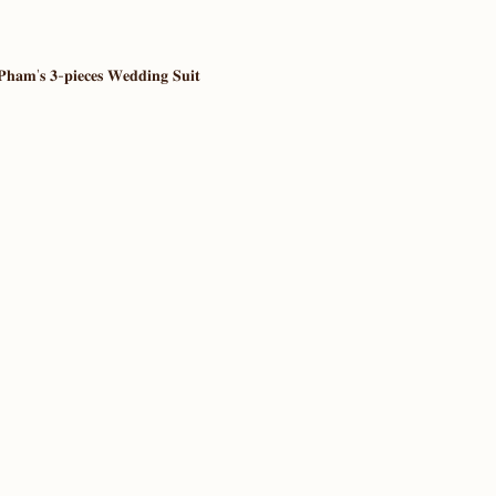
𝐏𝐡𝐚𝐦’𝐬 𝟑-𝐩𝐢𝐞𝐜𝐞𝐬 𝐖𝐞𝐝𝐝𝐢𝐧𝐠 𝐒𝐮𝐢𝐭 