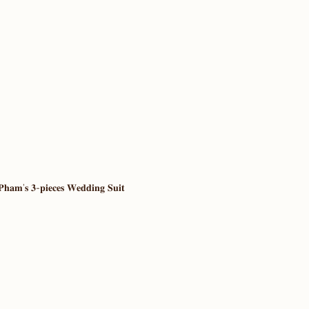
𝐏𝐡𝐚𝐦’𝐬 𝟑-𝐩𝐢𝐞𝐜𝐞𝐬 𝐖𝐞𝐝𝐝𝐢𝐧𝐠 𝐒𝐮𝐢𝐭 