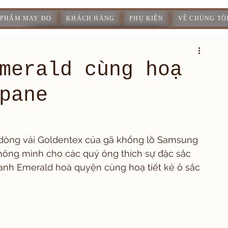
 PHẨM MAY ĐO
KHÁCH HÀNG
PHỤ KIỆN
VỀ CHÚNG TÔ
merald cùng hoạ
pane
 dòng vải Goldentex của gã khổng lồ Samsung 
thông minh cho các quý ông thích sự đặc sắc 
 xanh Emerald hoà quyện cùng hoạ tiết kẻ ô sắc 