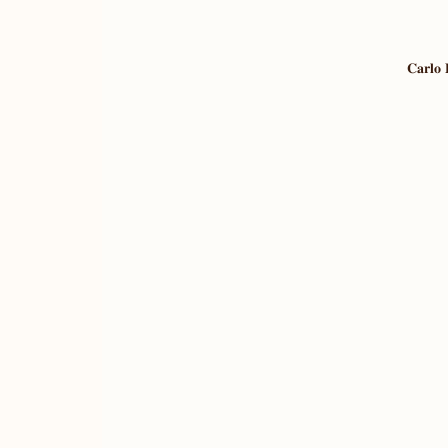
𝐂𝐚𝐫𝐥𝐨 