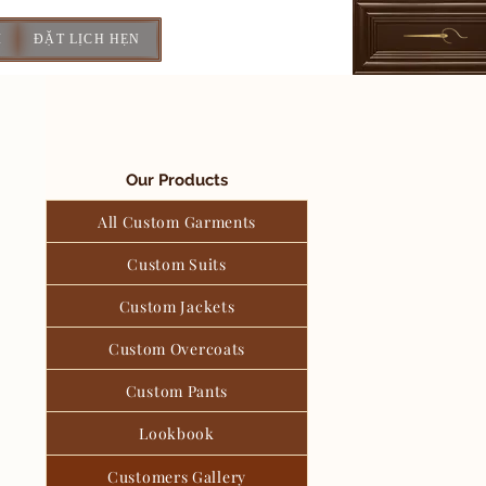
I
ĐẶT LỊCH HẸN
Our Products
All Custom Garments
Custom Suits
Custom Jackets
Custom Overcoats
Custom Pants
Lookbook
Customers Gallery