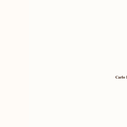
𝐂𝐚𝐫𝐥𝐨 