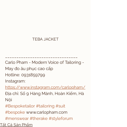
TEBA JACKET
________________________________ 
Carlo Pham - Modern Voice of Tailoring - 
May đo âu phục cao cấp
Hotline: 0931859799
Instagram: 
https://www.instagram.com/carlopham/
Địa chỉ: Số 9 Hàng Mành, Hoàn Kiếm, Hà 
Nội
#Bespoketailor
#tailoring
#suit
#bespoke
 www.carlopham.com 
#menswear
#therake
#styleforum
Tất Cả Sản Phẩm