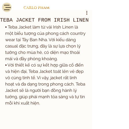
TEBA JACKET FROM IRISH LINEN
▪️ Teba Jacket làm từ vải Irish Linen là 
một biểu tượng của phong cách country 
wear tại Tây Ban Nha. Với kiểu dáng 
casual đặc trưng, đây là sự lựa chọn lý 
tưởng cho mùa hè, có diện mạo thoải 
mái và đầy phóng khoáng.
▪️ Với thiết kế có sự kết hợp giữa cổ điển 
và hiện đại, Teba Jacket toát lên vẻ đẹp 
vô cùng tinh tế. Vì vậy, jacket rất linh 
hoạt và đa dạng trong phong cách. Teba 
Jacket sẽ là người bạn đồng hành lý 
tưởng, giúp phái mạnh tỏa sáng và tự tin 
mỗi khi xuất hiện.