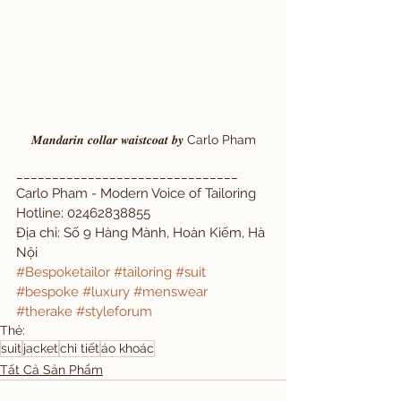
𝑴𝒂𝒏𝒅𝒂𝒓𝒊𝒏 𝒄𝒐𝒍𝒍𝒂𝒓 𝒘𝒂𝒊𝒔𝒕𝒄𝒐𝒂𝒕 𝒃𝒚 Carlo Pham
_______________________________
Carlo Pham - Modern Voice of Tailoring
Hotline: 02462838855
Địa chỉ: Số 9 Hàng Mành, Hoàn Kiếm, Hà 
Nội
#Bespoketailor
#tailoring
#suit
#bespoke
#luxury
#menswear
#therake
#styleforum
Thẻ:
suit
jacket
chi tiết
áo khoác
Tất Cả Sản Phẩm