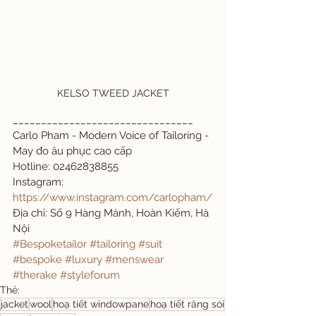
KELSO TWEED JACKET
________________________________ 
Carlo Pham - Modern Voice of Tailoring - 
May đo âu phục cao cấp
Hotline: 02462838855
Instagram: 
https://www.instagram.com/carlopham/
Địa chỉ: Số 9 Hàng Mành, Hoàn Kiếm, Hà 
Nội
#Bespoketailor
#tailoring
#suit
#bespoke
#luxury
#menswear
#therake
#styleforum
Thẻ:
jacket
wool
hoạ tiết windowpane
hoạ tiết răng sói