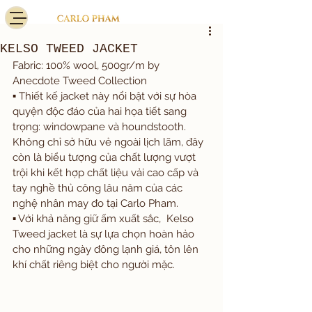
KELSO TWEED JACKET
Fabric: 100% wool, 500gr/m by 
Anecdote Tweed Collection
▪️ Thiết kế jacket này nổi bật với sự hòa 
quyện độc đáo của hai họa tiết sang 
trọng: windowpane và houndstooth. 
Không chỉ sở hữu vẻ ngoài lịch lãm, đây 
còn là biểu tượng của chất lượng vượt 
trội khi kết hợp chất liệu vải cao cấp và 
tay nghề thủ công lâu năm của các 
nghệ nhân may đo tại Carlo Pham.
▪️ Với khả năng giữ ấm xuất sắc,  Kelso 
Tweed jacket là sự lựa chọn hoàn hảo 
cho những ngày đông lạnh giá, tôn lên 
khí chất riêng biệt cho người mặc.