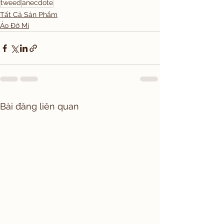
tweed
anecdote
Tất Cả Sản Phẩm
Áo Đờ Mi
Bài đăng liên quan