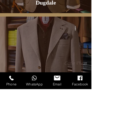
Dugdale
Phone
WhatsApp
Email
Facebook
TẤT CẢ SẢN PHẨM
Sport jacket màu sand-cream
3
/
4