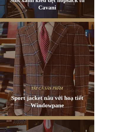
Suit xanh kiểu dệt hopsack từ
Cavani
TẤT CẢ SẢN PHẨM
Sport jacket nâu với hoạ tiết
Windowpane