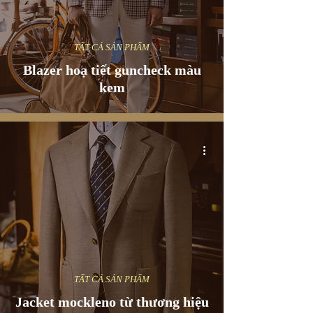
TẤT CẢ SẢN PHẨM
Blazer hoạ tiết guncheck màu
kem
TẤT CẢ SẢN PHẨM
Jacket mockleno từ thương hiệu