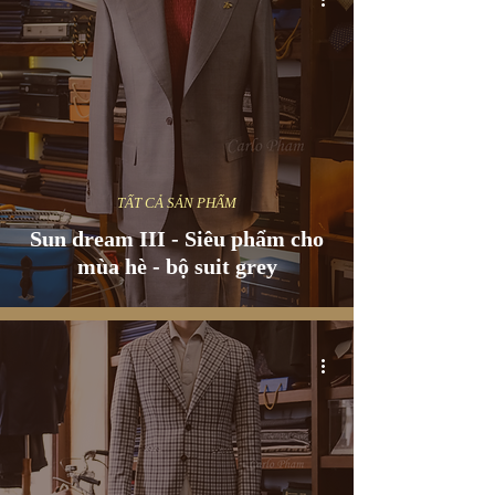
TẤT CẢ SẢN PHẨM
Sun dream III - Siêu phẩm cho
mùa hè - bộ suit grey