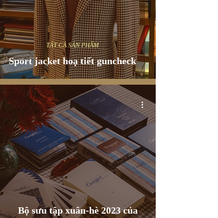
TẤT CẢ SẢN PHẨM
Sport jacket hoạ tiết guncheck
Bộ sưu tập xuân-hè 2023 của