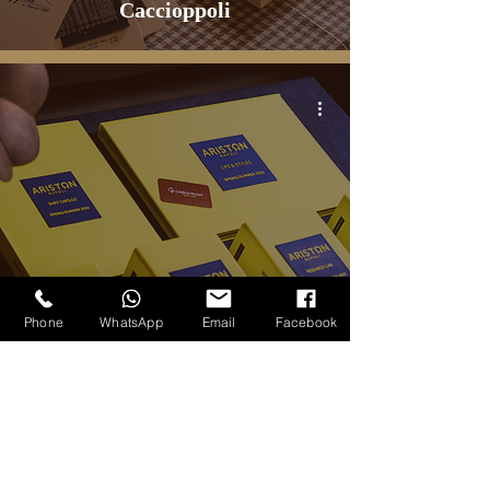
Caccioppoli
Phone
WhatsApp
Email
Facebook
Bộ sưu tập mới nhất của hãng
vải Ariston
2
/
4