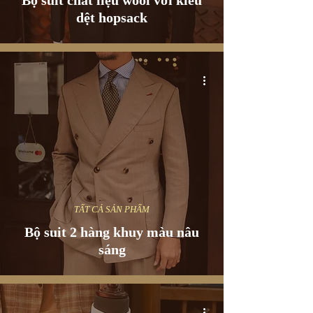
Bộ suit chất liệu wool với kiểu
dệt hopsack
TẤT CẢ SẢN PHẨM
Bộ suit 2 hàng khuy màu nâu
sáng