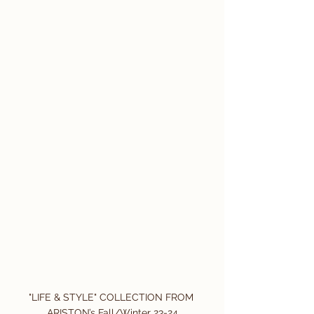
"LIFE & STYLE" COLLECTION FROM 
ARISTON’s Fall/Winter 23-24