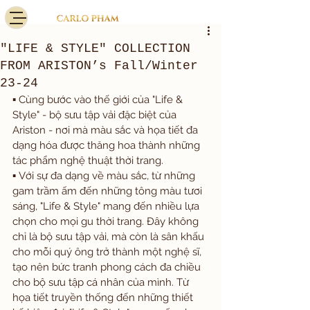
"LIFE & STYLE" COLLECTION
FROM ARISTON’s Fall/Winter
23-24
▪️ Cùng bước vào thế giới của "Life & 
Style" - bộ sưu tập vải đặc biệt của 
Ariston - nơi mà màu sắc và họa tiết đa 
dạng hóa được thăng hoa thành những 
tác phẩm nghệ thuật thời trang.
▪️ Với sự đa dạng về màu sắc, từ những 
gam trầm ấm đến những tông màu tươi 
sáng, "Life & Style" mang đến nhiều lựa 
chọn cho mọi gu thời trang. Đây không 
chỉ là bộ sưu tập vải, mà còn là sân khấu 
cho mỗi quý ông trở thành một nghệ sĩ, 
tạo nên bức tranh phong cách đa chiều 
cho bộ sưu tập cá nhân của mình. Từ 
họa tiết truyền thống đến những thiết 