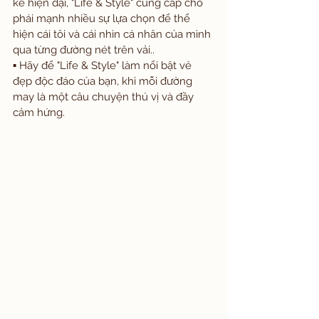
kế hiện đại, "Life & Style" cung cấp cho 
phái mạnh nhiều sự lựa chọn để thể 
hiện cái tôi và cái nhìn cá nhân của mình 
qua từng đường nét trên vải..
▪️ Hãy để "Life & Style" làm nổi bật vẻ 
đẹp độc đáo của bạn, khi mỗi đường 
may là một câu chuyện thú vị và đầy 
cảm hứng.