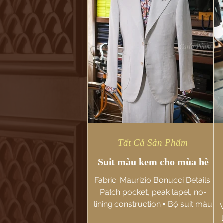
Tất Cả Sản Phẩm
Suit màu kem cho mùa hè
Fabric: Maurizio Bonucci Details:
Patch pocket, peak lapel, no-
lining construction ▪️ Bộ suit màu
V
kem được làm từ vải Linen từ