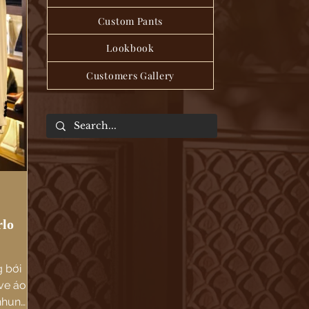
Custom Pants
Lookbook
Customers Gallery
rlo
g bới
ve áo
 nhung