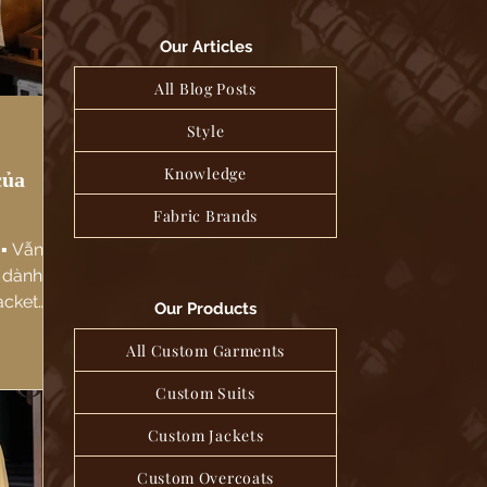
Our Articles
All Blog Posts
Style
Knowledge
của
Fabric Brands
▪️ Vẫn
c dành
acket
Our Products
riêng
All Custom Garments
Custom Suits
Custom Jackets
Custom Overcoats