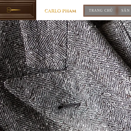
TRANG CHỦ
SẢN
Su
W