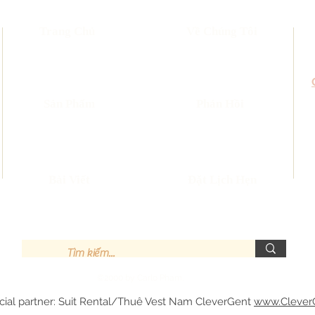
Trang Chủ
Về Chúng Tôi
​Sản Phẩm
Phản Hồi
Bài Viết
Đặt Lịch Hẹn
©2000 by Carlo Pham.
cial partner: Suit Rental/Thuê Vest Nam CleverGent
www.Clever