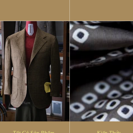
Classic Business với màu
độc đáo và sang trọng, ph
Charcoal (than...
với các...
Tất Cả Sản Phẩm
Kiến Thức