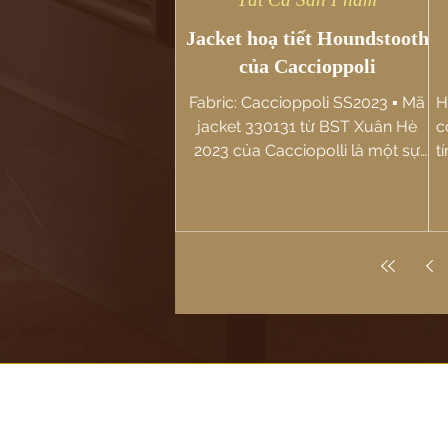
Jacket hoạ tiết Houndstooth
của Caccioppoli
Fabric: Caccioppoli SS2023 ▪️ Mã
H
jacket 330131 từ BST Xuân Hè
c
2023 của Cacciopolli là một sự
t
hòa quyện tinh tế giữa cổ điển và
hiện đại -...