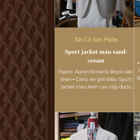
Tất Cả Sản Phẩm
Sport jacket màu sand-
cream
▪
Fabric: Aaron Brown’s Wool-silk-
l
linen ▪️ Carlo xin giới thiệu Sport
n
jacket màu kem cao cấp được
làm từ vải Wool-silk-linen của
hãng Aaron...