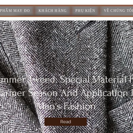
 PHẨM MAY ĐO
KHÁCH HÀNG
PHỤ KIỆN
VỀ CHÚNG TÔ
mmer Tweed: Special Material 
armer Season And Application 
Men's Fashion
Read