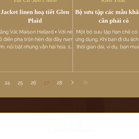
Jacket linen hoạ tiết Glen
Bộ sưu tập các mẫu khă
Plaid
cần phải có
ãng Vải: Maison Hellard ▪️ Với nét
Một bộ sưu tập hạn chế có 
ổ điển pha trộn hiện đại đầy nam
ứng dụng. Khi bạn đi du lịch
ính, nổi bật nhưng vẫn hài hòa, sự
thời gian dài, ví dụ, bạn m
phối hợp tinh tế giữa màu nâu...
một bộ sưu tập nhỏ nhưng 
hoạt,...
24
25
26
27
28
Carlo Pham