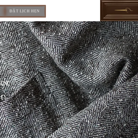
I
ĐẶT LỊCH HẸN
For
In