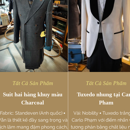
Tất Cả Sản Phẩm
Tất Cả Sản Phẩm
Suit hai hàng khuy màu
Tuxedo nhung tại Ca
Charcoal
Pham
Fabric: Standeven (Anh quốc) ▪️
Vải: Nobility ▪️ Tuxedo trắn
ẫn là thiết kế đầy sang trọng và
Carlo Phạm với điểm nhấn 
lịch lãm mang đậm phong cách
tương phản bằng chất liệu