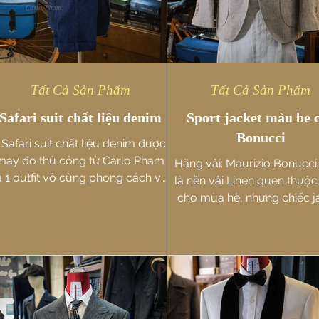
Tất Cả Sản Phẩm
Tất Cả Sản Phẩm
Safari suit chất liệu denim
Sport jacket màu be 
Bonucci
️ Safari suit chất liệu denim được
may đo thủ công từ Carlo Pham
Hãng vải: Maurizio Bonucci 
à 1 outfit vô cùng phong cách và
là nền vải Linen quen thuộ
ăng động. Áo safari denim còn
cho mùa hè, nhưng chiếc j
có...
này lại khác biệt theo cách 
qua...