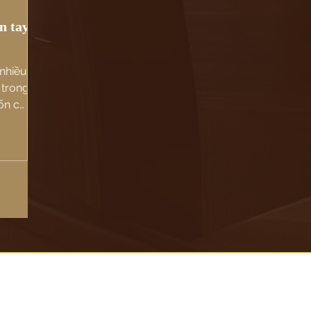
n tay
nhiều
 trong
uốn có
linh