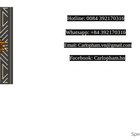
Hotline: 0084 392170316
Whatsapp: +84 392170316
Email:
Carlopham.vn@gmail.com
​Facebook: Carlopham.hn
Địa Chỉ: 09 Hàng Mành, Hà Nội.
Spe